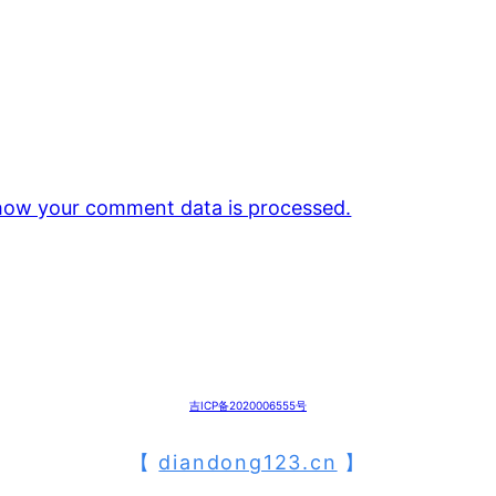
how your comment data is processed.
吉ICP备2020006555号
【
diandong123.cn
】