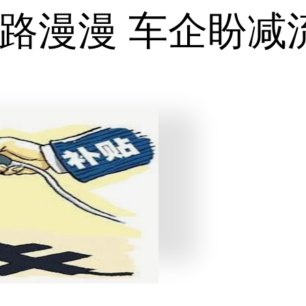
路漫漫 车企盼减