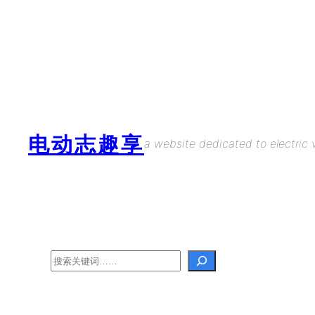
Skip
to
content
电动志趣享
a website dedicated to electric v
Search