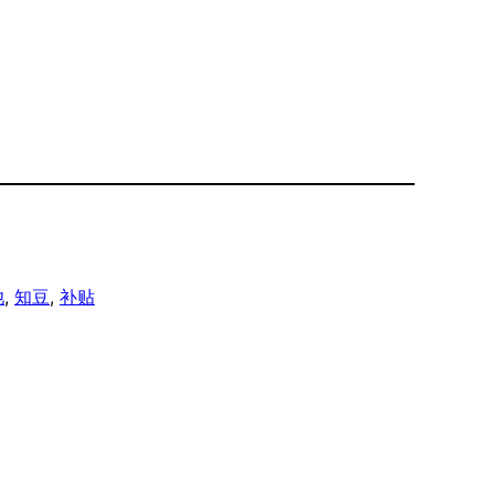
池
, 
知豆
, 
补贴