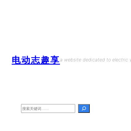
Skip
to
content
电动志趣享
a website dedicated to electric v
Search