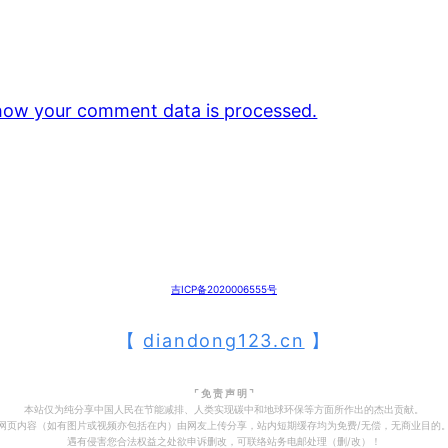
how your comment data is processed.
吉ICP备2020006555号
【
diandong123.cn
】
⌜ 免 责 声 明 ⌝
本站仅为纯分享中国人民在节能减排、人类实现碳中和地球环保等方面所作出的杰出贡献。
网页内容（如有图片或视频亦包括在内）由网友上传分享，站内短期缓存均为免费/无偿，无商业目的
遇有侵害您合法权益之处欲申诉删改，可联络站务电邮处理（删/改）！