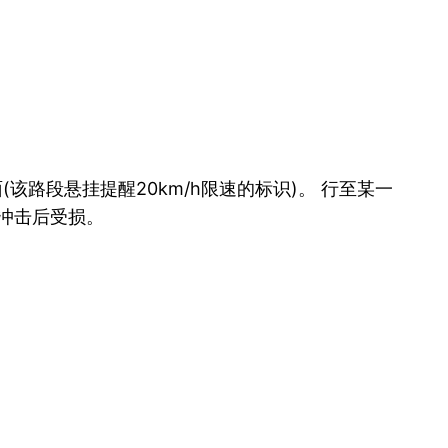
(该路段悬挂提醒20km/h限速的标识)。 行至某一
冲击后受损。