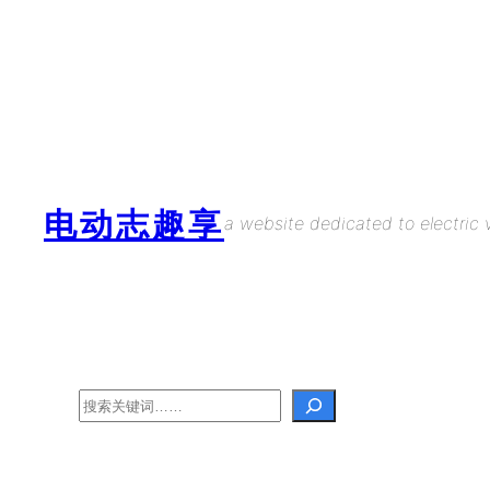
Skip
to
content
电动志趣享
a website dedicated to electric v
Search