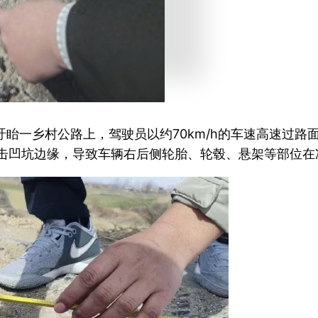
盱眙一乡村公路上，驾驶员以约70km/h的车速高速过路面
冲击凹坑边缘，导致车辆右后侧轮胎、轮毂、悬架等部位在