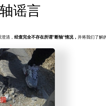
轴谣言
重澄清，
经查完全不存在所谓“断轴”情况，
并将我们了解的