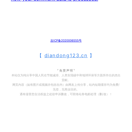
吉ICP备2020006555号
【
diandong123.cn
】
⌜ 免 责 声 明 ⌝
本站仅为纯分享中国人民在节能减排、人类实现碳中和地球环保等方面所作出的杰出
贡献。
网页内容（如有图片或视频亦包括在内）由网友上传分享，站内短期缓存均为免费/
无偿，无商业目的。
遇有侵害您合法权益之处欲申诉删改，可联络站务电邮处理（删/改）！