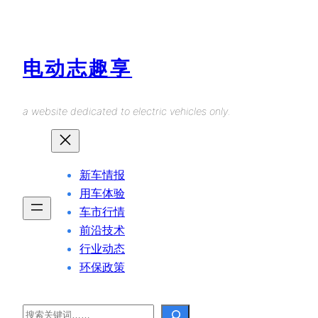
Skip
to
content
电动志趣享
a website dedicated to electric vehicles only.
新车情报
用车体验
车市行情
前沿技术
行业动态
环保政策
Search