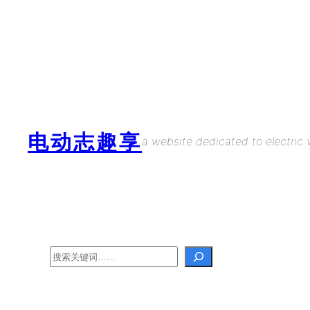
Skip
to
content
电动志趣享
a website dedicated to electric v
Search