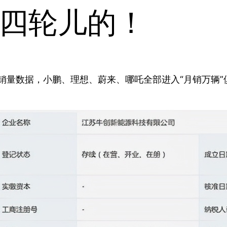
四轮儿的！
份销量数据，小鹏、理想、蔚来、哪吒全部进入“月销万辆”