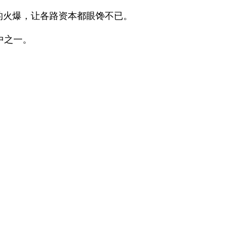
的火爆，让各路资本都眼馋不已。
中之一。