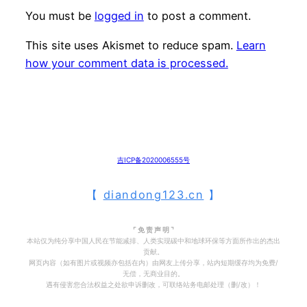
You must be
logged in
to post a comment.
This site uses Akismet to reduce spam.
Learn
how your comment data is processed.
吉ICP备2020006555号
【
diandong123.cn
】
⌜ 免 责 声 明 ⌝
本站仅为纯分享中国人民在节能减排、人类实现碳中和地球环保等方面所作出的杰出
贡献。
网页内容（如有图片或视频亦包括在内）由网友上传分享，站内短期缓存均为免费/
无偿，无商业目的。
遇有侵害您合法权益之处欲申诉删改，可联络站务电邮处理（删/改）！