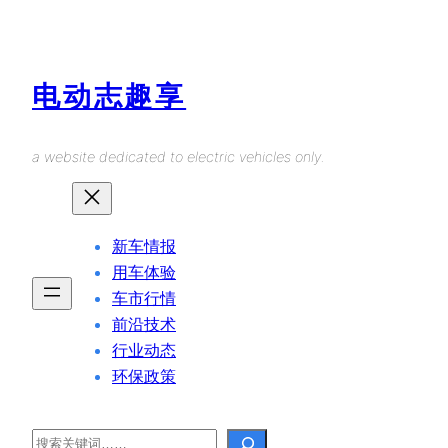
Skip
to
content
电动志趣享
a website dedicated to electric vehicles only.
新车情报
用车体验
车市行情
前沿技术
行业动态
环保政策
Search