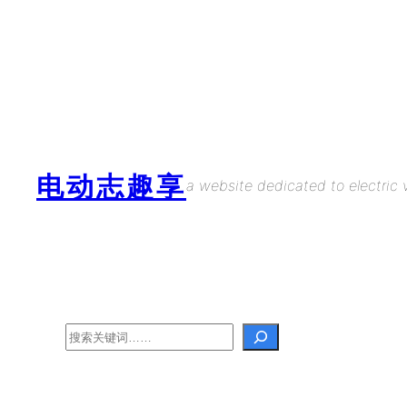
Skip
to
content
电动志趣享
a website dedicated to electric v
Search