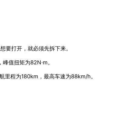
且想要打开，就必须先拆下来。
峰值扭矩为82N·m。
航里程为180km，最高车速为88km/h。