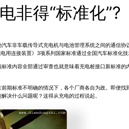
电非得“标准化”?
动汽车非车载传导式充电机与电池管理系统之间的通信协
传导充电用连接装置》3项系列国家标准通过全国汽车标准
项标准内容全部通过审查也就意味着充电桩接口新标准的
在前期标准不明确的情况下，各个厂商各自为政。即便找
能解决什么问题呢？这得从充电的过程说起。