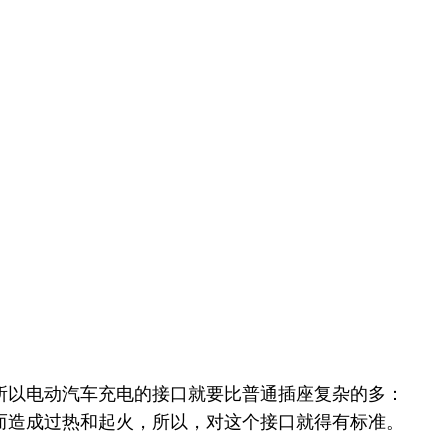
所以电动汽车充电的接口就要比普通插座复杂的多：
而造成过热和起火，所以，对这个接口就得有标准。