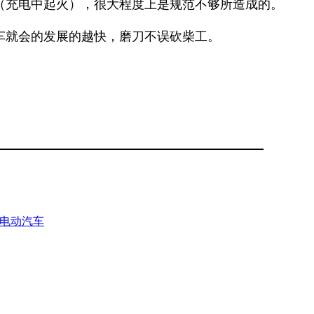
（充电中起火），很大程度上是规范不够所造成的。
车就会的发展的越快，磨刀不误砍柴工。
电动汽车