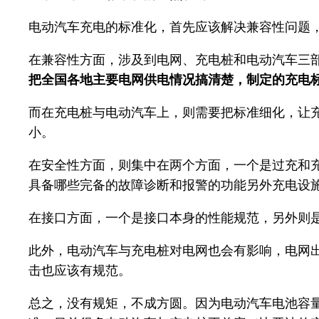
电动汽车充电的标准化，首先应该解决兼容性问题
在兼容性方面，涉及到电网、充电桩和电动汽车三
把全国各地主要电网供电情况搞清楚，制定的充电
而在充电桩与电动汽车上，则需要把标准细化，让
小。
在安全性方面，则集中在两个方面，一个是过充和充
具备哪些完备的故障诊断和报警的功能另外充电设
在接口方面，一个是接口本身的性能规范，另外则
此外，电动汽车与充电桩对电网也会有影响，电网
击也应该有规范。
总之，没有规矩，不成方圆。因为电动汽车电池容