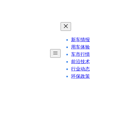
新车情报
用车体验
车市行情
前沿技术
行业动态
环保政策