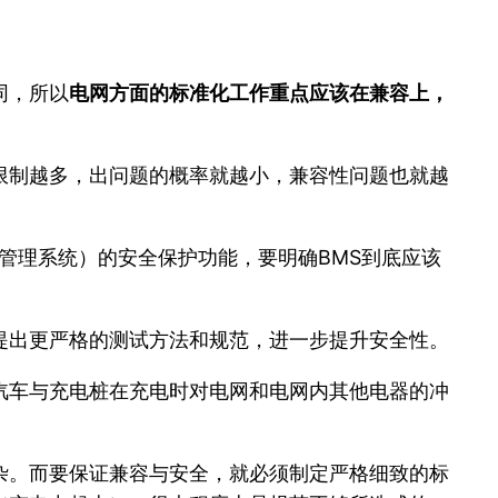
同，所以
电网方面的标准化工作重点应该在兼容上，
限制越多，出问题的概率就越小，兼容性问题也就越
管理系统）的安全保护功能，要明确BMS到底应该
提出更严格的测试方法和规范，进一步提升安全性。
汽车与充电桩在充电时对电网和电网内其他电器的冲
杂。而要保证兼容与安全，就必须制定严格细致的标