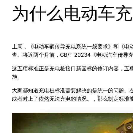
为什么电动车充
上周，《电动车辆传导充电系统一般要求》和《电
查。将近两个月前，GB/T 20234《电动汽车
这五项标准正是充电桩接口新国标的修订内容，五
施。
大家都知道充电桩标准需要解决的是统一的问题。
或者对上了依然无法充电的情况。，那么制定标准