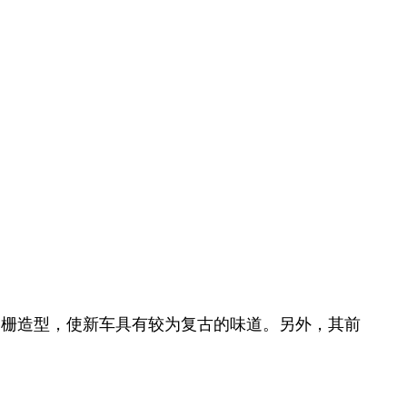
嘴式格栅造型，使新车具有较为复古的味道。另外，其前