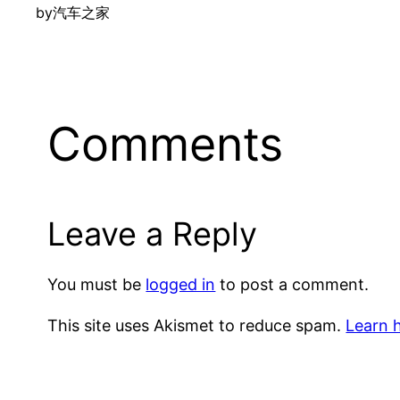
by
汽车之家
Comments
Leave a Reply
You must be
logged in
to post a comment.
This site uses Akismet to reduce spam.
Learn 