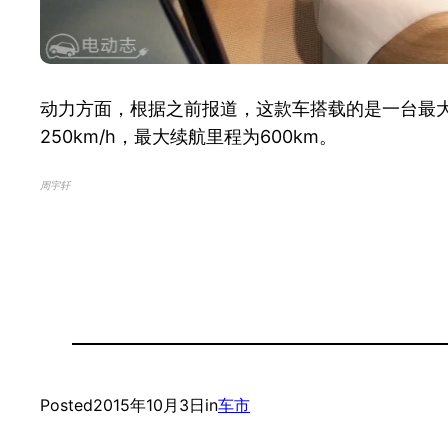
动力方面，根据之前报道，这款车搭载的是一台最大输
250km/h，最大续航里程为600km。
周宇轩
Posted
2015年10月3日
in
车市