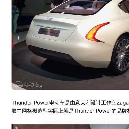
Thunder Power电动车是由意大利设计工作
脸中网格栅造型实际上就是Thunder Power的品