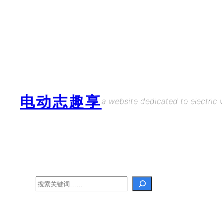
Skip
to
content
电动志趣享
a website dedicated to electric v
Search