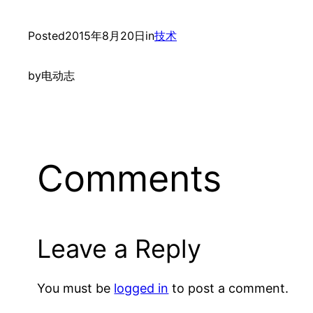
Posted
2015年8月20日
in
技术
by
电动志
Comments
Leave a Reply
You must be
logged in
to post a comment.