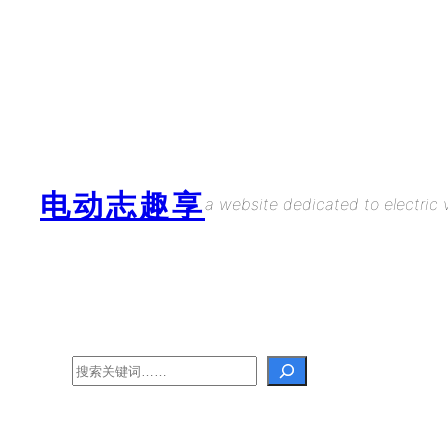
Skip
to
content
电动志趣享
a website dedicated to electric v
Search