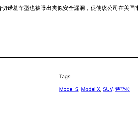
r）的吉普切诺基车型也被曝出类似安全漏洞，促使该公司在美国
Tags:
Model S
, 
Model X
, 
SUV
, 
特斯拉