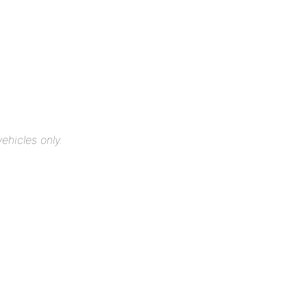
ehicles only.