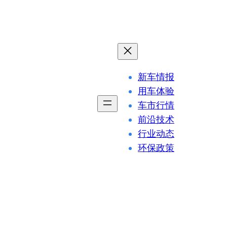
新车情报
用车体验
车市行情
前沿技术
行业动态
环保政策