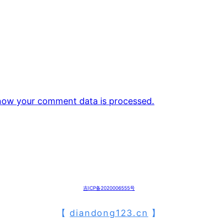
how your comment data is processed.
吉ICP备2020006555号
【
diandong123.cn
】