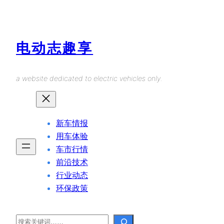
Skip
to
content
电动志趣享
a website dedicated to electric vehicles only.
新车情报
用车体验
车市行情
前沿技术
行业动态
环保政策
Search