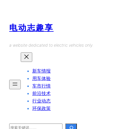
Skip
to
content
电动志趣享
a website dedicated to electric vehicles only.
新车情报
用车体验
车市行情
前沿技术
行业动态
环保政策
Search