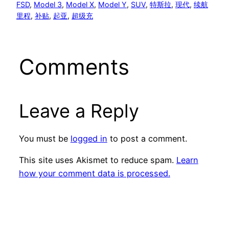
FSD
, 
Model 3
, 
Model X
, 
Model Y
, 
SUV
, 
特斯拉
, 
现代
, 
续航
里程
, 
补贴
, 
起亚
, 
超级充
Comments
Leave a Reply
You must be
logged in
to post a comment.
This site uses Akismet to reduce spam.
Learn
how your comment data is processed.