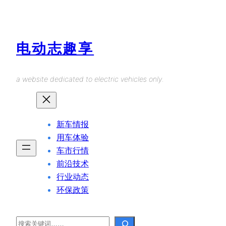
Skip
to
content
电动志趣享
a website dedicated to electric vehicles only.
新车情报
用车体验
车市行情
前沿技术
行业动态
环保政策
Search