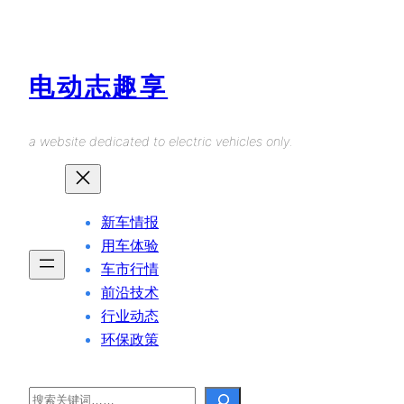
Skip
to
content
电动志趣享
a website dedicated to electric vehicles only.
新车情报
用车体验
车市行情
前沿技术
行业动态
环保政策
Search