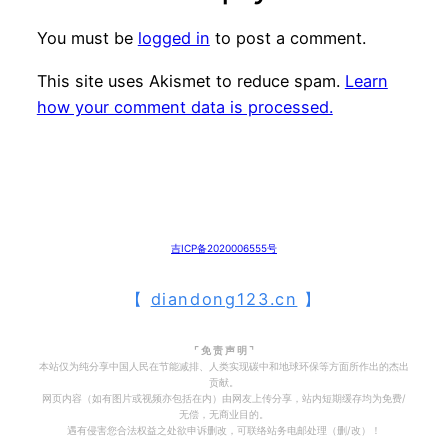
You must be
logged in
to post a comment.
This site uses Akismet to reduce spam.
Learn
how your comment data is processed.
吉ICP备2020006555号
【
diandong123.cn
】
⌜ 免 责 声 明 ⌝
本站仅为纯分享中国人民在节能减排、人类实现碳中和地球环保等方面所作出的杰出
贡献。
网页内容（如有图片或视频亦包括在内）由网友上传分享，站内短期缓存均为免费/
无偿，无商业目的。
遇有侵害您合法权益之处欲申诉删改，可联络站务电邮处理（删/改）！