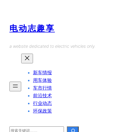
Skip
to
content
电动志趣享
a website dedicated to electric vehicles only.
新车情报
用车体验
车市行情
前沿技术
行业动态
环保政策
Search