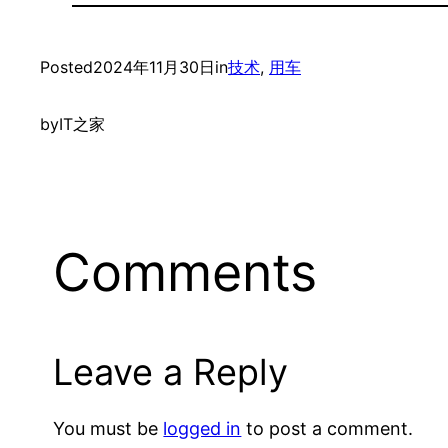
Posted
2024年11月30日
in
技术
, 
用车
by
IT之家
Comments
Leave a Reply
You must be
logged in
to post a comment.