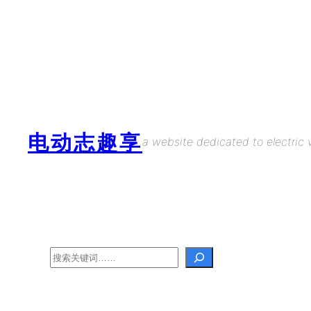
Skip
to
content
电动志趣享
a website dedicated to electric v
Search