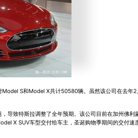
del S和Model X共计50580辆。虽然该公司在去
题，导致特斯拉调整了全年预期。该公司目前在加州佛利蒙
批6辆Model X SUV车型交付给车主，圣诞购物季期间的交