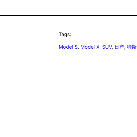
Tags:
Model S
, 
Model X
, 
SUV
, 
日产
, 
特斯