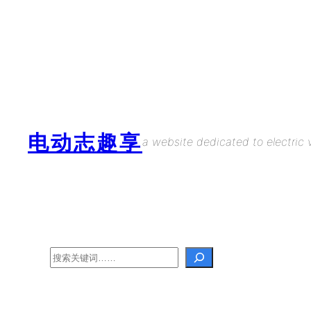
Skip
to
content
电动志趣享
a website dedicated to electric v
Search