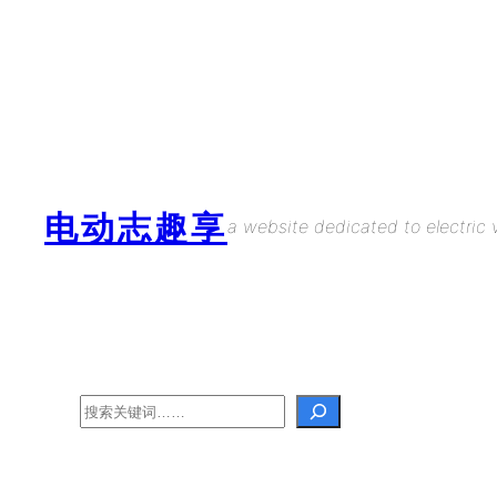
Skip
to
content
电动志趣享
a website dedicated to electric v
Search