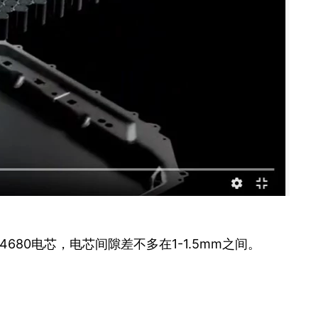
80电芯，电芯间隙差不多在1-1.5mm之间。