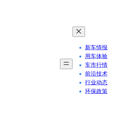
新车情报
用车体验
车市行情
前沿技术
行业动态
环保政策