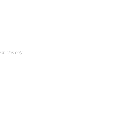
ehicles only.