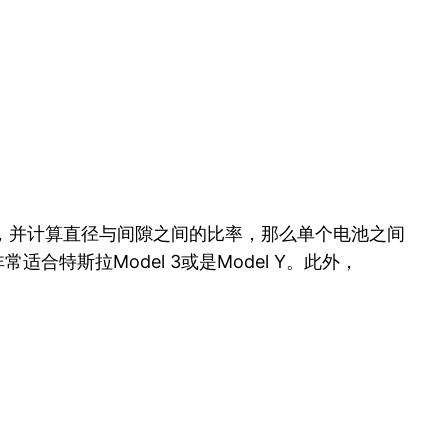
，并计算直径与间隙之间的比率，那么单个电池之间
特斯拉Model 3或是Model Y。此外，