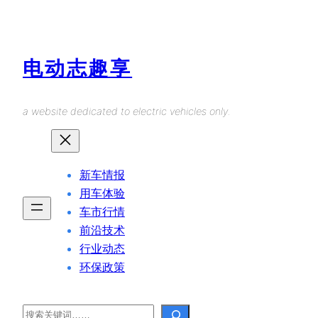
Skip
to
content
电动志趣享
a website dedicated to electric vehicles only.
新车情报
用车体验
车市行情
前沿技术
行业动态
环保政策
Search