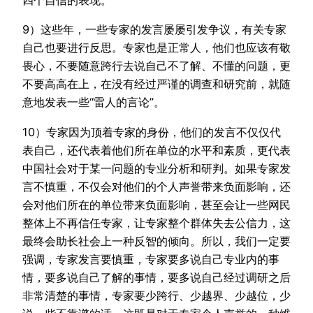
四个自信的表现。
9）这些年，一些专家的发言屡屡引发争议，有关专家
自己也要进行反思。专家也是正常人，他们也应该有敬
畏心，不要随意跨行去说自己不了解、不懂的问题，更
不要高高在上，在没有经过严谨的调查和研究前，就随
意地发表一些“雷人的言论”。
10）专家因为顶着专家的身份，他们的发言不仅仅代
表自己，还代表着他们所在单位的水平和素质，更代表
中国社会对于某一问题的专业分析和研判。如果专家发
言不慎重，不仅会对他们的个人声誉带来负面影响，还
会对他们所在的单位带来负面影响，甚至会让一些网民
整体上不再信任专家，让专家整个群体失去公信力，这
最终会助长社会上一种反智的倾向。所以，我们一定要
强调，专家发言要慎重，专家要多说自己专业内的事
情，要多说自己了解的事情，要多说自己经过调研之后
非常清楚的事情，专家要少跨行、少越界、少越位，少