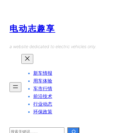
Skip
to
content
电动志趣享
a website dedicated to electric vehicles only.
新车情报
用车体验
车市行情
前沿技术
行业动态
环保政策
Search