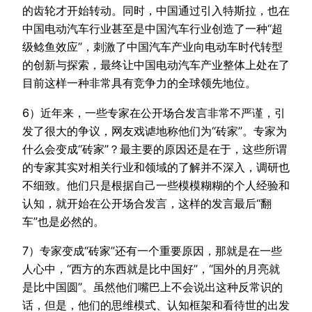
的齿轮才开始转动。同时，中国通过引入特斯拉，也在
中国电动汽车行业甚至是中国汽车行业创造了一种“超
级鲶鱼效应”，刺激了中国汽车产业向电动车时代转型
的创新与探索，最终让中国电动汽车产业整体上处在了
目前这样一种非常具有竞争力的全球领先地位。
6）近年来，一些专家在公开场合发言非常不严谨，引
发了很大的争议，网友戏谑地称他们为“砖家”。专家为
什么会变成“砖家”？最主要的原因还是在于，这些所谓
的专家其实对相关行业和领域的了解并不深入，调研也
不细致。他们只是根据自己一些模模糊糊的个人经验和
认知，就开始在公开场合发言，这样的发言最后“翻
车”也是必然的。
7）专家变成“砖家”还有一个重要原因，那就是在一些
人心中，“西方的东西就是比中国好”，“国外的月亮就
是比中国圆”。虽然他们嘴巴上不会说出这种反常识的
话，但是，他们的思维模式、认知框架和看待世的出发