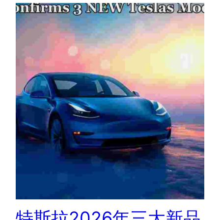
特斯拉2026年三大新品