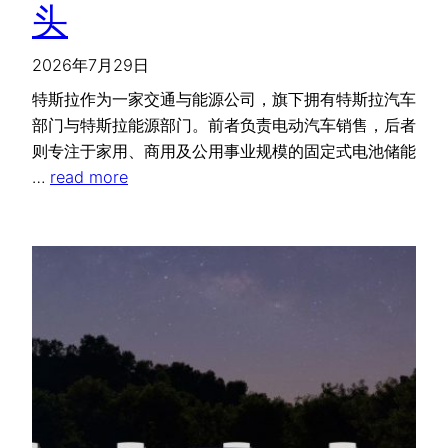
头
2026年7月29日
特斯拉作为一家交通与能源公司，旗下拥有特斯拉汽车
部门与特斯拉能源部门。前者负责电动汽车销售，后者
则专注于家用、商用及公用事业规模的固定式电池储能
…
read more