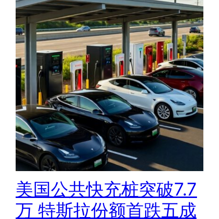
美国公共快充桩突破7.7
万 特斯拉份额首跌五成