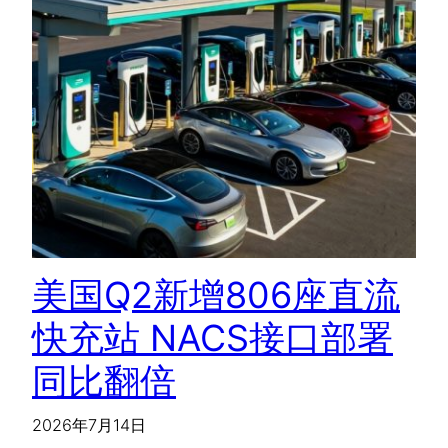
美国Q2新增806座直流
快充站 NACS接口部署
同比翻倍
2026年7月14日