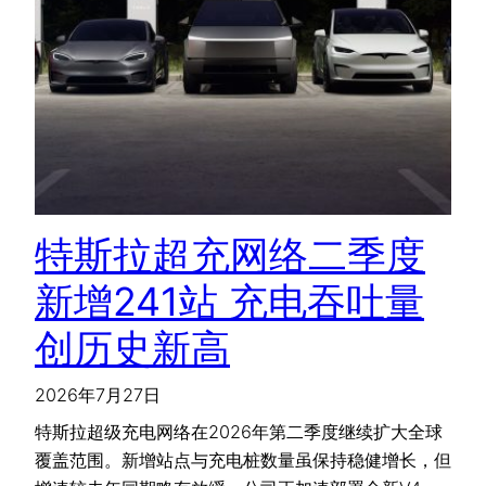
特斯拉超充网络二季度
新增241站 充电吞吐量
创历史新高
2026年7月27日
特斯拉超级充电网络在2026年第二季度继续扩大全球
覆盖范围。新增站点与充电桩数量虽保持稳健增长，但