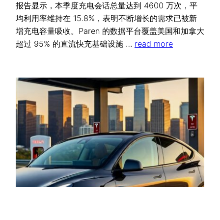
报告显示，本季度充电会话总量达到 4600 万次，平
均利用率维持在 15.8%，表明不断增长的需求已被新
增充电容量吸收。Paren 的数据平台覆盖美国和加拿大
超过 95% 的直流快充基础设施 …
read more