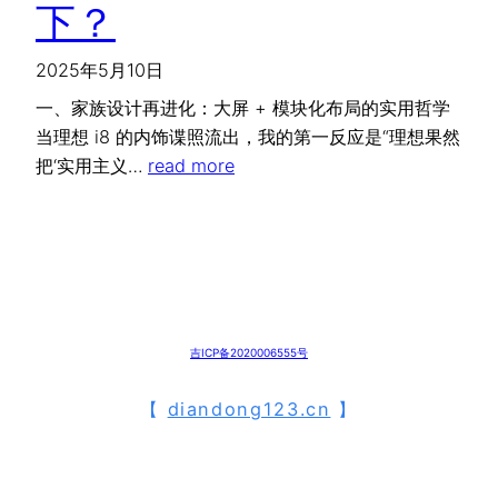
下？
2025年5月10日
一、家族设计再进化：大屏 + 模块化布局的实用哲学
当理想 i8 的内饰谍照流出，我的第一反应是“理想果然
把‘实用主义…
read more
吉ICP备2020006555号
【
diandong123.cn
】
⌜ 免 责 声 明 ⌝
本站仅为纯分享中国人民在节能减排、人类实现碳中和地球环保等方面所作出的杰出