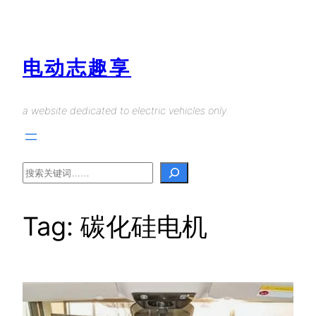
Skip
to
content
电动志趣享
a website dedicated to electric vehicles only.
Search
Tag:
碳化硅电机