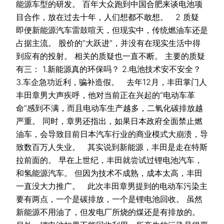
能源车型的研发。 百年大众跑到中国合肥来谈电池项
目合作，放在过去十年，人们想都不敢想。 2 质疑
即便新能源汽车雷鼓喧天，但现实中，传统燃油车还是
占据主流。 股价的“大跃进”，并没有在现实生活中得
到应有的投射。 相关的质疑也一直不断。 主要的质疑
有三： 1.新能源真的环保吗？ 2.电池技术安不安全？
3.车企急功近利，骗补造假。 去年12月，丰田掌门人
丰田章男大声疾呼，他对当前正在兴起的“电动车革
命”感到不满，而且电动车生产越多，二氧化碳排放越
严重。 同时，章男还指出，如果日本政府全面禁止燃
油车，会导致目前日本汽车行业的商业模式大崩溃，导
致数百万人失业。 其实说到新能源，丰田是走在特斯
拉前面的。 早在上世纪，丰田就尝试过锂电池汽车，
和氢能源汽车。 但因为技术不成熟，成本太高，丰田
一直没大力推广。 此次丰田章男提到的电动车污染主
要有两点，一个是碳排放，一个是锂电池回收。 虽然
新能源不用油了，但发电厂所烧的煤还是有排放的。