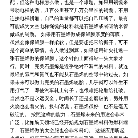
配，但这种电梯怎么做，也是一个难题。如果用钢缆来
带动电梯的话，几百公里甚至几万公里长的钢缆，不用
连接电梯轿厢，自己的重量都可以把自己压断了。最有
可能成为太空电梯绳缆的材料就是石墨烯或者碳纳米管
做成的绳缆。 如果用石墨烯做成保鲜膜厚度的薄膜，
虽然会像保鲜膜一样柔软，但是要想把它给撕开，可不
是个简单的事情。有人做过测算，如果想用针尖扎透一
张石墨烯做的保鲜膜，这个针的上面得站一头大象才
行。同时，完美石墨烯是近乎绝对不漏气的材料，就连
最轻的氢气和氦气也不能从石墨烯的空隙中钻过去。如
果未来可以做出完美的石墨烯轮胎，几乎就可以终生不
用打气了，即使汽车轧上钉子，也很难把轮胎给扎破。
当然也不是永远安全，时间长了还是会磨破的，另外用
火烧也会着火的。换句话说，石墨烯虽好，也不是毫无
破绽的。 按照这样的能力，石墨烯未来的用途会非常
广泛，比如航天领域已经开始规划石墨烯材料做燃料罐
了、石墨烯做的太空服也会非常科幻。 这些应用听起