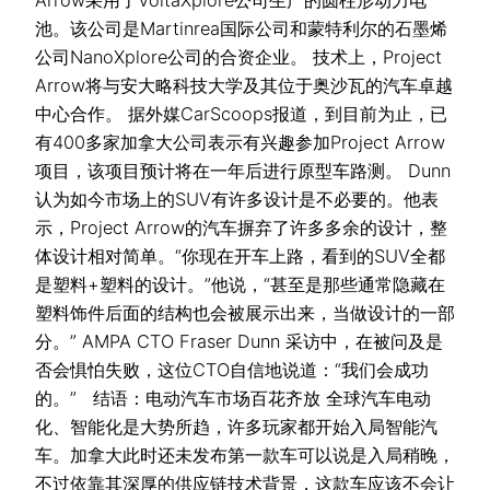
Arrow采用了VoltaXplore公司生产的圆柱形动力电
池。该公司是Martinrea国际公司和蒙特利尔的石墨烯
公司NanoXplore公司的合资企业。 技术上，Project
Arrow将与安大略科技大学及其位于奥沙瓦的汽车卓越
中心合作。 据外媒CarScoops报道，到目前为止，已
有400多家加拿大公司表示有兴趣参加Project Arrow
项目，该项目预计将在一年后进行原型车路测。 Dunn
认为如今市场上的SUV有许多设计是不必要的。他表
示，Project Arrow的汽车摒弃了许多多余的设计，整
体设计相对简单。“你现在开车上路，看到的SUV全都
是塑料+塑料的设计。”他说，“甚至是那些通常隐藏在
塑料饰件后面的结构也会被展示出来，当做设计的一部
分。” AMPA CTO Fraser Dunn 采访中，在被问及是
否会惧怕失败，这位CTO自信地说道：“我们会成功
的。” 结语：电动汽车市场百花齐放 全球汽车电动
化、智能化是大势所趋，许多玩家都开始入局智能汽
车。加拿大此时还未发布第一款车可以说是入局稍晚，
不过依靠其深厚的供应链技术背景，这款车应该不会让