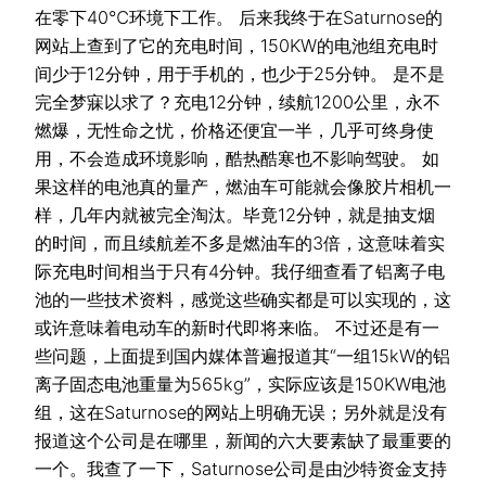
在零下40℃环境下工作。 后来我终于在Saturnose的
网站上查到了它的充电时间，150KW的电池组充电时
间少于12分钟，用于手机的，也少于25分钟。 是不是
完全梦寐以求了？充电12分钟，续航1200公里，永不
燃爆，无性命之忧，价格还便宜一半，几乎可终身使
用，不会造成环境影响，酷热酷寒也不影响驾驶。 如
果这样的电池真的量产，燃油车可能就会像胶片相机一
样，几年内就被完全淘汰。毕竟12分钟，就是抽支烟
的时间，而且续航差不多是燃油车的3倍，这意味着实
际充电时间相当于只有4分钟。我仔细查看了铝离子电
池的一些技术资料，感觉这些确实都是可以实现的，这
或许意味着电动车的新时代即将来临。 不过还是有一
些问题，上面提到国内媒体普遍报道其“一组15kW的铝
离子固态电池重量为565kg”，实际应该是150KW电池
组，这在Saturnose的网站上明确无误；另外就是没有
报道这个公司是在哪里，新闻的六大要素缺了最重要的
一个。我查了一下，Saturnose公司是由沙特资金支持