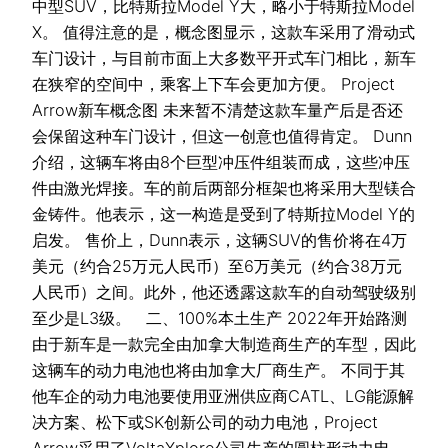
中型SUV，比特斯拉Model Y大，略小于特斯拉Model
X。 值得注意的是，概念图显示，这款车采用了滑动式
车门设计，与目前市面上大多数平开式车门相比，新车
在狭窄的空间中，乘客上下车会更加方便。 Project
Arrow新车概念图 未来暂不清楚这款车量产后是否还
会保留这种车门设计，但这一创意也值得肯定。 Dunn
介绍，这辆车将由8个巨型冲压件组装而成，这些冲压
件由激光焊接。车的前后两部分框架也将采用大型镁合
金铸件。他表示，这一构造是受到了特斯拉Model Y的
启发。 售价上，Dunn表示，这辆SUV的售价将在4万
美元（约合25万元人民币）至6万美元（约合38万元
人民币）之间。此外，他还透露这款车的自动驾驶级别
至少是L3级。 二、100%本土生产 2022年开始路测
由于新车是一款完全由加拿大制造商生产的车型，因此
这辆车的动力电池也将由加拿大厂商生产。 不同于其
他车企的动力电池要使用亚洲供应商CATL、LG能源解
决方案、松下或SK创新公司的动力电池，Project