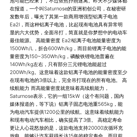
池可能已经来了，不过依然扑朔迷离。昨天不少媒体都
在报道，一个叫Saturnose的亚洲初创公司，在秘密研
发数年后，曝光了其第一款商用增强型铝离子电池
Ea2I，而这种铝离子电池，比起现有电池具有异常明
显的六大优势，全面吊打，简直就是你梦想中的电动车
最佳能源。 高能量密度 Ea2I铝离子电池能量密度为
1500Wh/L，折合600Wh/kg，而目前锂离子电池的能
量密度为150~350Wh/kg，磷酸铁锂电池普遍在
140Wh/kg左右，只有部分三元锂电池能超过
200Wh/kg。这意味着这款铝离子电池的能量密度至少
在现有电池的3倍以上，完全吊打现在的所有电池。 高
续航能力 而高能量密度就意味着高续航能力，
Saturnose表示，它的一组15kW（这个有问题，国内
媒体报道的，等下说）铝离子固态电池重565kg，能
为电动汽车提供1200公里的续航。这意味着续航能力
和现有电动汽车相比，确实提高了3倍。 高稳定寿命
更让人心花怒放的是，这款电池支持20000次循环充
放电，能够让汽车获得长达15年的稳定寿命，而目前