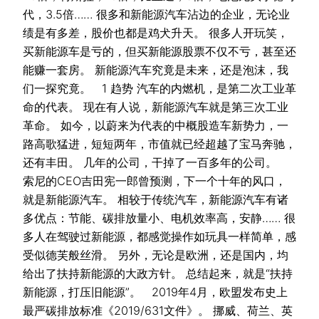
代，3.5倍…… 很多和新能源汽车沾边的企业，无论业
绩是有多差，股价也都是鸡犬升天。 很多人开玩笑，
买新能源车是亏的，但买新能源股票不仅不亏，甚至还
能赚一套房。 新能源汽车究竟是未来，还是泡沫，我
们一探究竟。 1 趋势 汽车的内燃机，是第二次工业革
命的代表。 现在有人说，新能源汽车就是第三次工业
革命。 如今，以蔚来为代表的中概股造车新势力，一
路高歌猛进，短短两年，市值就已经超越了宝马奔驰，
还有丰田。 几年的公司，干掉了一百多年的公司。
索尼的CEO吉田宪一郎曾预测，下一个十年的风口，
就是新能源汽车。 相较于传统汽车，新能源汽车有诸
多优点：节能、碳排放量小、电机效率高，安静…… 很
多人在驾驶过新能源，都感觉操作如玩具一样简单，感
受似德芙般丝滑。 另外，无论是欧洲，还是国内，均
给出了扶持新能源的大政方针。 总结起来，就是“扶持
新能源，打压旧能源”。 2019年4月，欧盟发布史上
最严碳排放标准《2019/631文件》。 挪威、荷兰、英