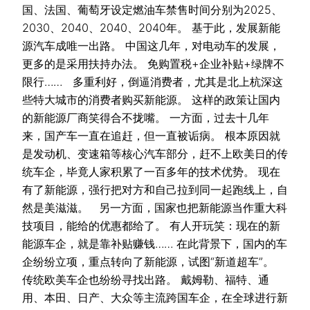
国、法国、葡萄牙设定燃油车禁售时间分别为2025、
2030、2040、2040、2040年。 基于此，发展新能
源汽车成唯一出路。 中国这几年，对电动车的发展，
更多的是采用扶持办法。 免购置税+企业补贴+绿牌不
限行…… 多重利好，倒逼消费者，尤其是北上杭深这
些特大城市的消费者购买新能源。 这样的政策让国内
的新能源厂商笑得合不拢嘴。 一方面，过去十几年
来，国产车一直在追赶，但一直被诟病。 根本原因就
是发动机、变速箱等核心汽车部分，赶不上欧美日的传
统车企，毕竟人家积累了一百多年的技术优势。 现在
有了新能源，强行把对方和自己拉到同一起跑线上，自
然是美滋滋。 另一方面，国家也把新能源当作重大科
技项目，能给的优惠都给了。 有人开玩笑：现在的新
能源车企，就是靠补贴赚钱…… 在此背景下，国内的车
企纷纷立项，重点转向了新能源，试图“新道超车”。
传统欧美车企也纷纷寻找出路。 戴姆勒、福特、通
用、本田、日产、大众等主流跨国车企，在全球进行新