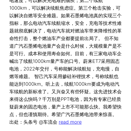
电速度，可以解决充电难的痼疾；第二个续航
1000km，可以解决续航焦虑症。第三个枪击实验，可
以解决自燃等安全难题。如果石墨烯电池真的实现三个
指标，那么电动汽车续航缩水，安全，充电等技术性难
题就彻底解决了，电动汽车就对燃油车带来降维性的革
命性打击，整个燃油车产业都要提前出局了。 但不知
道广汽石墨烯电池量产会是什么时候，大规模量产是不
是可行。成本和使用寿命如何。目前，有三家电动车企
喊出了续航1000km量产车的口号。蔚来ET7采用固态
电池，2022年交付，号称能解决续航短，充电慢，自
燃等难题。 智己汽车采用掺硅补锂技术，号称续航也
能达到1000km。听上去，续航1000km要成为电动汽
车续航的新标准了。又兴奋又有些怀疑。这先进技术会
来得这么快吗？千万别是PPT电池，因为有专家已经质
疑蔚来的固态电池，量产上市不可能那么快。我希望快
点，但也谨慎期待。希望广汽石墨烯电池带来惊喜。
出处：头条号 @车流会
read more