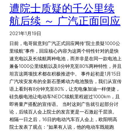
遭院士质疑的千公里续
航后续 ～ 广汽正面回应
2021年1月19日
日前，电哥留意到广汽正式回应网传“院士质疑1000公
里续航”事件，回应核心内容为这两个特性针对的是快
速充电以及长续航两种电池，而并非是在同一款电池上
兼备1000公里续航以及8分钟充至80%两种特性，并且
坦言这两项技术都在积极推进中。 事件起初是1月15日
广汽埃安发布的全新石墨烯动力电池预告，我们从宣传
语上看到有8分钟充至80%，让充电像加油一样便捷，
硅负极电池让电动车NEDC续航里程超过1000km，且
即将量产搭配的宣传语。 当时这则广告就引起部分讨
论，后续百人会上院士的发言更是一石激起千层浪。
相隔一日之后，16日的电动汽车百人会上，欧阳明高
院士发表了观点：“如果有人说，他的电动车既能跑