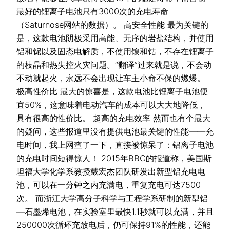
最好的锂离子电池只有3000次的充电寿命
（Saturnose网站的数据）。 高安全性能 最为关键的
是，这款电池阴极采用高能、无序的岩盐结构，并使用
铝和铌以及固态电解质，不使用镍和钴，不存在锂离子
的枝晶和热失控火灾问题。“翻译”过来就是说，不会动
不动就起火，永远不会出现让车主小命不保的燃爆。
极高性价比 最大的惊喜是，这款电池比锂离子电池便
宜50%，这意味着电动汽车的成本可以大大地降低，
具有很高的性价比。 超高的充电效率 然而也有个最大
的疑问，这些报道里没有提供电池最关键的性能——充
电时间，我上网查了一下，直接被惊呆了：铝离子电池
的充电时间短得惊人！ 2015年BBC的报道称，美国斯
坦福大学化学系教授戴宏杰团队研发出新型铝充电电
池，可以在一分钟之内充满电，重复充电可达7500
次。 而浙江大学高分子科学与工程学系研制的新型铝
—石墨烯电池，在实验室里最快1.1秒就可以充满，并且
250000次循环充放电后，仍可保持91%的性能，还能