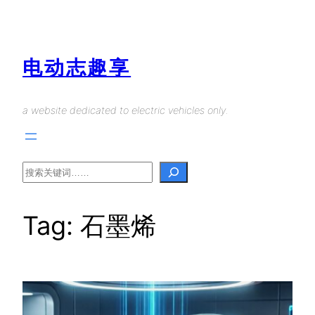
Skip
to
content
电动志趣享
a website dedicated to electric vehicles only.
Search
Tag:
石墨烯