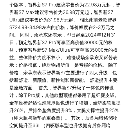
个版本，智界新S7 Pro建议零售价为22.98万元起，智
界新S7 Max建议零售价为26.98万元起，智界新S7
Ultra建议零售价为31.98万元起。 相比此前老款智界
S724.98-34.98左右的价格，降价幅度在2-3万元之
间。 同时，余承东还表示，即日起至2024年12月31
日，预定智界新S7 Pro可享至高价值30000元的权
益，预定智界新S7 Max/Ultra可享至高35000元的权
益。整体降价力度不算小。 难怪现场余承东又诉苦表
示：价格很低，绝对物超所值，是亏损的价格。 除了
价格，余承东表示智界新S7主要进行了四大升级，包
括新舒适、新颜值、新性能和新智能。 舒适提升主要
是座舱方面。 首先，智界新S7升级了一体色内饰设
计，除了Pro版，其他款型顶棚都采用了超纤麂皮绒。
全车座椅舒适性泡沫厚度也进行了增加，坐垫柔软度提
升26%。后排坐垫角度提升8%，大腿支撑性提升25%
（即大腿与坐垫的重叠量）。 其次，后备厢暗格储物
空间提升至66L（四驱版车型也升级拥有后备厢暗