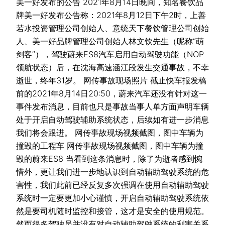
美一好发布的公告 2021年8月14日晚间，知名餐饮品
牌美一好发布公告称：2021年8月12日下午2时，上善
若水投资管理公司创始人、意统天下餐饮管理公司创始
人、美一好品牌管理公司创始人林文钦先生（昵称“萌
剑客”），驾驶蔚来ES8汽车启用自动驾驶功能（NOP
领航状态）后，在沈海高速涵江段发生交通事故，不幸
逝世，终年31岁。 网传事故现场照片 截止快车报发稿
前的2021年8月14日20:50，蔚来汽车还没有针对这一
事件发布消息，目前也只是事故当事人单方面声明车辆
处于开启自动驾驶辅助系统状态，后续如有进一步消息
我们将会跟进。 网传事故现场视频截图，图中车辆为
撞毁的工程车 网传事故现场视频截图，图中车辆为撞
毁的蔚来ES8 当看到这条消息时，除了为逝者感到惋
惜外，更让我们进一步地认识到自动辅助驾驶系统的危
害性，我们此前已经反复多次强调在使用自动辅助驾驶
系统时一定要更加小心谨慎，开启自动辅助驾驶系统依
然是要司机随时监控和接管，这才是安全的使用规范。
然而很多驾驶员并没有对自动辅助驾驶系统的利害关系