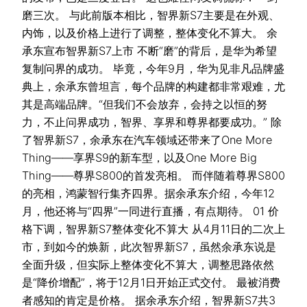
磨三次。 与此前版本相比，智界新S7主要是在外观、
内饰，以及价格上进行了调整，整体变化不算大。 余
承东宣布智界新S7上市 不断“磨”的背后，是华为希望
复制问界的成功。 毕竟，今年9月，华为见非凡品牌盛
典上，余承东曾坦言，每个品牌的构建都非常艰难，尤
其是高端品牌。“但我们不会放弃，会持之以恒的努
力，不止问界成功，智界、享界和尊界都要成功。” 除
了智界新S7，余承东在汽车领域还带来了One More
Thing——享界S9的新车型，以及One More Big
Thing——尊界S800的首发亮相。 而伴随着尊界S800
的亮相，鸿蒙智行集齐四界。据余承东介绍，今年12
月，他还将与“四界”一同进行直播，有点期待。 01 价
格下调，智界新S7整体变化不算大 从4月11日的二次上
市，到如今的焕新，此次智界新S7，虽然余承东说是
全面升级，但实际上整体变化不算大，调整思路依然
是“降价增配”，将于12月1日开始正式交付。 最被消费
者感知的肯定是价格。 据余承东介绍，智界新S7共3