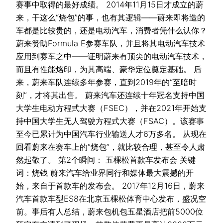
赛事中取得的最好成绩。 2014年11月15日才成立的蔚
来，干这么“烧包”的事，也有其逻辑——蔚来即将造的
车都是比较贵的，还是电动汽车，消费者凭什么认你？
蔚来赞助Formula E参赛车队，并且将其电动汽车技术
应用到赛车之中——证明蔚来有顶尖的电动汽车技术，
而且有性能烙印，为其高端、豪华定位奠定基础。 后
来，蔚来车队连续多年参赛，直到2019年的“至暗时
刻”，才将其出售。 蔚来汽车还连续十年冠名支持中国
大学生电动方程式大赛（FSEC），并在2021年开始支
持中国大学生无人驾驶方程式大赛（FSAC）。该赛事
至今已累计为中国汽车行业输送人才6万多名。 从现在
回看蔚来在赛车上的“烧包”，就比较合理，甚至令人肃
然起敬了。 第2个瞬间： 五棵松首款车发布会 关键
词：烧钱 蔚来汽车给业界同行和媒体最大震撼的开
始，来自于首款车的发布会。 2017年12月16日，蔚来
汽车首款车型ES8在北京五棵松体育中心发布，盛况空
前。事后有人总结，蔚来包机包五星酒店把前5000位