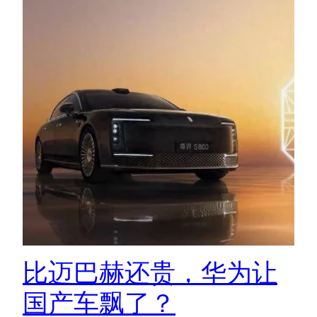
比迈巴赫还贵，华为让
国产车飘了？