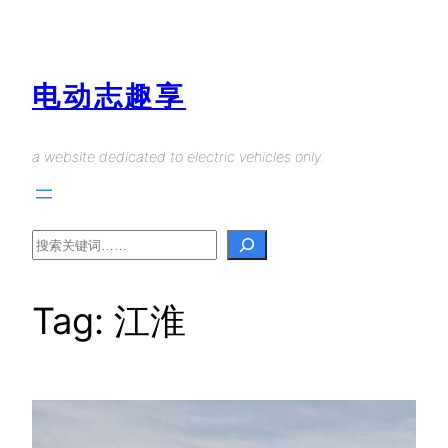
Skip
to
content
电动志趣享
a website dedicated to electric vehicles only.
Search
Tag:
江淮