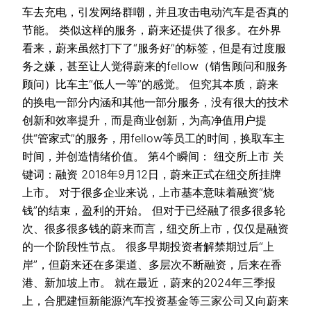
车去充电，引发网络群嘲，并且攻击电动汽车是否真的
节能。 类似这样的服务，蔚来还提供了很多。在外界
看来，蔚来虽然打下了“服务好”的标签，但是有过度服
务之嫌，甚至让人觉得蔚来的fellow（销售顾问和服务
顾问）比车主“低人一等”的感觉。 但究其本质，蔚来
的换电一部分内涵和其他一部分服务，没有很大的技术
创新和效率提升，而是商业创新，为高净值用户提
供“管家式”的服务，用fellow等员工的时间，换取车主
时间，并创造情绪价值。 第4个瞬间： 纽交所上市 关
键词：融资 2018年9月12日，蔚来正式在纽交所挂牌
上市。 对于很多企业来说，上市基本意味着融资“烧
钱”的结束，盈利的开始。 但对于已经融了很多很多轮
次、很多很多钱的蔚来而言，纽交所上市，仅仅是融资
的一个阶段性节点。 很多早期投资者解禁期过后“上
岸”，但蔚来还在多渠道、多层次不断融资，后来在香
港、新加坡上市。 就在最近，蔚来的2024年三季报
上，合肥建恒新能源汽车投资基金等三家公司又向蔚来