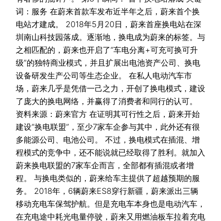
词：服务 在蔚来首款车发布近半年之后，蔚来首个换
电站才建成。 2018年5月20日，蔚来首座换电站在深
圳南山科技园落成。逐渐地，换电成为蔚来的标签。与
之相匹配的，蔚来也开启了“车电分离+可充可换可升
级”的独特商业模式，并且扩展出电池资产公司、换电
设备研发生产公司等生态企业。 在私人电动汽车市
场，蔚来几乎是凭借一己之力，开创了换电模式，建设
了庞大的换电网络，并赢得了消费者和同行的认可。
资料来源：蔚来官方 在证明其可行性之后，蔚来开始
建设“换电联盟”，至少7家车企参与其中，此外还有很
多能源公司、电池公司。 不过，换电模式在插混、增
程模式的竞争中，还不能说就已经取得了胜利。就加入
蔚来换电联盟的7家车企而言，全部都有插混或者增
程。 与换电类似的，蔚来给车主提供了超越预期的服
务。 2018年，6辆蔚来ES8穿行新疆，蔚来派出三辆
移动充电车保驾护航。但是充电车本身也是电动汽车，
在充电途中耗光电量停驶，蔚来又用燃油板车拉着充电