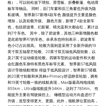
格），可以轻松放下球拍、滑雪板、折叠帐篷、电动滑
板车等物品。 同时，后门车窗和后三角窗也升级为隐
私玻璃。 智界新S7新增4款车色 颜值提升主要是颜色
增加，以及轮毂升级。 颜色方面，新增了4款全新车
色，包括碧波青、幻影紫、晴光蓝和大都会红，累计达
到7个车色。 其中，除了碧波青，其他三种新增颜色都
是此前智界R7的车色。余承东也特别表示，碧波青车
色小订占比很高。 轮毂方面则是采用了全新升级的19
英寸双五辐星芒轮毂、20英寸双五辐低风阻轮毂，以
及21英寸运动锻造轮毂。四驱车型的运动套件和大都
会红颜色车身特有黑色车标等元素。 智界新S7低风阻
设计导致续航增加 得益于低风阻设计，智界新S7搭载
的20英寸轮毂和米其林e·Primacy舒适静音轮胎，拥有
和19英寸轮毂一致的续航表现，Max版最高纯电续航
855km，Ultra版续航提升34Km，达到了785Km。 性
能提升主要在驾驶操控上。 橄榄型运动方向盘进行了
升级，造型变得更大、更圆。此外，领航屏位置抬高，