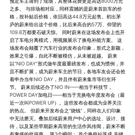
预定车主请到了现场，其整体花费更是高达8000万元
之多。 与排场相对应，同样震撼的是蔚来首款车的价
格，按补贴后价格，依旧高达44.8万元起售。初出茅
庐的蔚来给出这个价格，比后来高合的57万、仰望的
109.8万都要石破天惊。 同时蔚来在这场发布会上也开
启了车电分离模式，用视频展示了换电补能方案。 这
场发布会颠覆了汽车行业的发布会印象，形式之新颖，
效果之引爆，自此不断被模仿，从未被超越。 蔚来
以“NIO DAY”形式做年度最重磅发布，也成为惯例，并
且不断扩展，成为蔚来车主的节日，各地车友会还会抢
着申办当年NIO DAY，并且伴有蔚来集市等衍生环
节。 蔚来后续还办了NIO IN——相当于科技节，
POWER DAY加电日——相当于充换电年度发布会（最
近一次叫POWER UP）。这些发布会都成为业界关注
的热点。 但蔚来开发布会之“烧钱”，同样在人们印象
中无法磨灭。叠加后续蔚来用户中心的选址、设计、接
待，以及某些早期蔚来高管的生活作风传闻，蔚来不断
有奢侈的批评声。 第3个瞬间： 首个换电站落成 关键