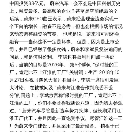
中国投资33亿元。 蔚来汽车，会不会是中国科创历史
上，融资最多、最高频的企业？甚至是空前绝后的？
后续，蔚来CFO曲玉表示，蔚来经营现金流会实现一
个正向的增长，融资不是必需，但也会根据市场的情况
来动态调整融资的节奏。 也就是说，蔚来很可能还会
融资——当然这不一定是坏事。 但是，因为是上市公
司，并且已经融了很多次钱，蔚来和李斌反复被追问的
问题，就是何时盈利。 李斌也将盈利时间点一再延
后，当前的目标是2026年。 第5个瞬间 “保时捷的工
厂，肯定比不上江淮的工厂” 关键词：生产 2018年10
月27日央视《遇见大咖》栏目中，李斌一席话引发巨
大讨论。 在被被问及 “蔚来与江淮合作到底丢不丢
分”的问题上，李斌放言称“保时捷的工厂，肯定比不上
江淮的工厂，你们不要觉得我胡说八道，因为我去参观
过。” 蔚来汽车尽管是新造车势力头牌，但长期采用江
淮工厂代工，并且因此一直饱受争议。尽管江淮这一工
厂为蔚来专门建设，并且采用了最新设备。 植根于已