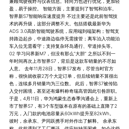
兼顾驾驶视野与仪表信息。转向力也进行优化，更加轻
盈，易于操控。 智能方面，主要提到了智驾和泊车。
智界新S7智能响应速度提升 不过主要还是此前智驾技
术的再升级，这部分调整不大。包括搭载最新华为
ADS 3.0高阶智能驾驶系统，应用端到端架构；智驾支
持路边起步，中途路边临停无需接管；离车泊入功能泊
车入位无需看守；支持复杂环岛通行、窄道掉头等。
02 学习问界新M7，但没有那么“大胆” 之所以不到一
年时间再次上市智界S7，背后是这款车销量的不尽如
人意。 去年11月28日，智界S7发布，尽管当时官方
称，很快就收获2万个大定订单，但后续销量不算很出
色，连续多月销量均为三位数。 此后，智界S7被传陷
入交付困境，甚至还有爆料称奇瑞高管因此引咎辞职。
于是，4月11日，华为鸿蒙生态春季沟通会上，重新上
市了智界S7，有3个车型版本在原有的基础上直降了2
万元，入门款的电池容量从60kWh提升至82kWh。
彼时，余承东、尹同跃携手对外作出了解释。 余承东
称，此前遇到了工厂搬迁、供应短缺等困难，如今这些