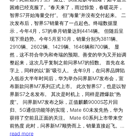
困难已经克服了。“春天来了，雨过惊蛰，春暖花开，
智界S7开始海量交付”。 但“海量”并没有交付起来。 二
次发布后，智界S7销量有了一点起色。终端数据显
示，今年4月，S7的单月销量达到4414辆。 但随后呈
现下滑趋势。今年5月至10月，销量分别为3811辆、
2910辆、2602辆、1429辆、1646辆和700辆。 显
然，这不符合华为和奇瑞的预期。善变的华为又开始调
整起来，这次几乎复制之前问界M7的招数。 首先在名
字上，同样的以“新”吸引人。 去年9月，在问界品牌陷
入低谷大半年时间后，华为举办问界新M7发布会，宣
布新款问界M7系列正式上市。 此次智界S7，也是以智
界新S7之名发布。 其次是时机上，同样是蹭爆款“热
度”。 问界新M7发布之际，正值麒麟9000S芯片回
归、5G通信功能等的实现，Mate 60未发先热，华为
获得了空前且正面的关注。 Mate 60系列上市带来空
前热度 此时，问界新M7顺势而上，销量直接起飞。…
read more