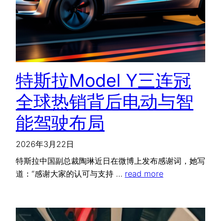
特斯拉Model Y三连冠
全球热销背后电动与智
能驾驶布局
2026年3月22日
特斯拉中国副总裁陶琳近日在微博上发布感谢词，她写
道：“感谢大家的认可与支持 …
read more