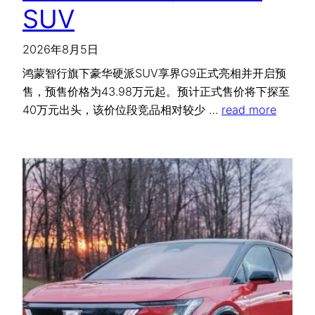
SUV
2026年8月5日
鸿蒙智行旗下豪华硬派SUV享界G9正式亮相并开启预
售，预售价格为43.98万元起。预计正式售价将下探至
40万元出头，该价位段竞品相对较少 …
read more