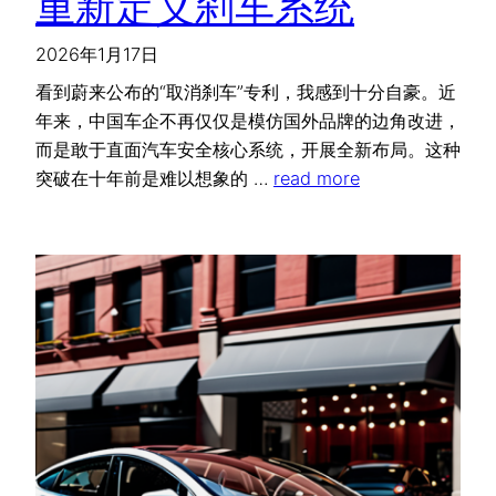
重新定义刹车系统
2026年1月17日
看到蔚来公布的“取消刹车”专利，我感到十分自豪。近
年来，中国车企不再仅仅是模仿国外品牌的边角改进，
而是敢于直面汽车安全核心系统，开展全新布局。这种
突破在十年前是难以想象的 …
read more