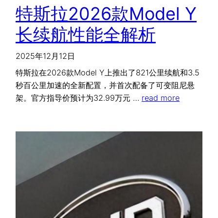
特斯拉2026款Model Y
长续航性能全解析
2025年12月12日
特斯拉在2026款Model Y上推出了821公里续航和3.5
秒百公里加速的全新配置，并首次配备了可变阻尼悬
架。官方指导价预计为32.99万元 …
read more