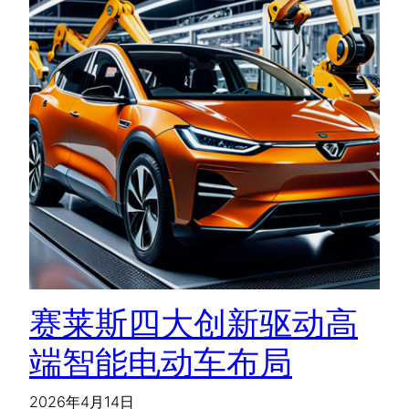
赛莱斯四大创新驱动高
端智能电动车布局
2026年4月14日