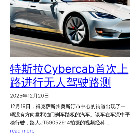
特斯拉Cybercab首次上
路进行无人驾驶路测
2025年12月20日
12月19日，得克萨斯州奥斯汀市中心的街道出现了一
辆没有方向盘和油门刹车踏板的汽车。该车在车流中平
稳行驶，路人JT59052914拍摄的视频经科 …
read more