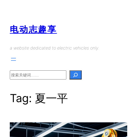
Skip
to
content
电动志趣享
a website dedicated to electric vehicles only.
Search
Tag:
夏一平