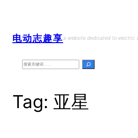
Skip
to
content
电动志趣享
a website dedicated to electric v
Search
Tag:
亚星