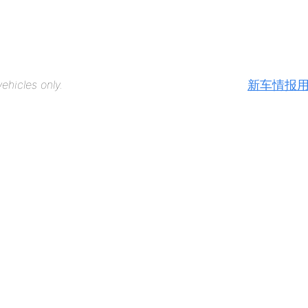
新车情报
ehicles only.