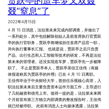
贾跃亭的造车梦又双叒
叕“窒息”了
2022年4月15日
4 月 15 日消息，法拉第未来完成内部调查，并做出了
一系列处分，其中包括解除创始人及前首席执行官贾跃
亭的执行官职务，贾跃亭将继续担任首席产品官一职，
并向执行董事长汇报。 也就是说，贾跃亭之后只负责
产品、出行生态和人工智能等技术的研发，不再是法拉
第未来的管理者。还没实现造车梦，贾跃亭先一步被降
职了。 不止是贾跃亭本人，贾跃亭亲信王佳伟（有媒
体报道称其为贾跃亭的外甥）已在 4 月 10 日离职。
王佳伟毕业于中央财经大学，曾担任乐视核心高管，入
职法拉第未来后主要负责资本运作方面工作，主导进行
了几轮融资和借壳上市。值得一提的是，法拉第未来两
个月前宣布第三方独立内部调查的整改报告时，王佳伟
就已经被停职。 此前有消息人士向媒体透露，法拉第