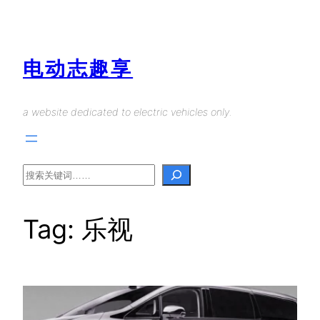
Skip
to
content
电动志趣享
a website dedicated to electric vehicles only.
Search
Tag:
乐视