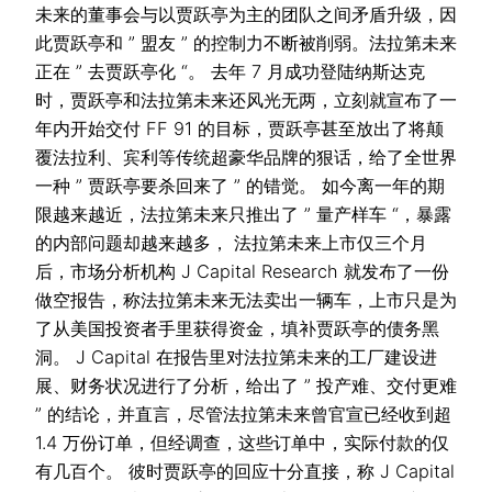
未来的董事会与以贾跃亭为主的团队之间矛盾升级，因
此贾跃亭和 ” 盟友 ” 的控制力不断被削弱。法拉第未来
正在 ” 去贾跃亭化 “。 去年 7 月成功登陆纳斯达克
时，贾跃亭和法拉第未来还风光无两，立刻就宣布了一
年内开始交付 FF 91 的目标，贾跃亭甚至放出了将颠
覆法拉利、宾利等传统超豪华品牌的狠话，给了全世界
一种 ” 贾跃亭要杀回来了 ” 的错觉。 如今离一年的期
限越来越近，法拉第未来只推出了 ” 量产样车 “，暴露
的内部问题却越来越多， 法拉第未来上市仅三个月
后，市场分析机构 J Capital Research 就发布了一份
做空报告，称法拉第未来无法卖出一辆车，上市只是为
了从美国投资者手里获得资金，填补贾跃亭的债务黑
洞。 J Capital 在报告里对法拉第未来的工厂建设进
展、财务状况进行了分析，给出了 ” 投产难、交付更难
” 的结论，并直言，尽管法拉第未来曾官宣已经收到超
1.4 万份订单，但经调查，这些订单中，实际付款的仅
有几百个。 彼时贾跃亭的回应十分直接，称 J Capital