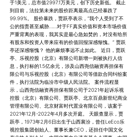
于1美元，总市值2997.1万美元，创下历史新低。 截止
到目前，法拉第未来的股价距离最高点已经暴跌了
99.99%。 股价暴跌，贾跃亭表示，“我个人受到了不
公的指责甚至威胁……对于FF真实价值和资本市场价值
严重背离的表现，我其实是最心急如焚的，对没有给所
有股东和投资人带来应有的价值回报深感惭愧。” 贾跃
亭还深感惭愧？ 他的麻烦事远不止如此。 近日，贾跃
亭、乐视控股（北京）有限公司新增一则被执行人信
息，执行标的1.5亿余元，涉及山西尧信融资再担保有
限公司与乐视控股（北京）有限公司等借款合同纠纷案
件，执行法院为临汾市中级人民法院。 案件流程显
示，山西尧信融资再担保有限公司于2021年起诉乐视
控股（北京）有限公司、贾跃亭、北京百鼎新世纪商业
管理有限公司、北京财富时代置业有限公司，该案于
2021年12月-2022年4月多次开庭。 天眼查显示，贾
跃亭，1973年2月6日出生于山西襄汾，曾任LeEco乐
视控股集团创始人、董事长兼CEO，还担任中国文化