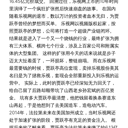
16.45亿元价成交。 回溯过往，乐视网上市的10年时间
里演绎了一个疯狂扩张然后快速崩盘的故事。 在国内
随着乐视网的退市，数以万计的投资者血本无归，为贾
跃亭曾经的梦想而买单。 乐视网以视频版权起家，按
照贾跃亭的梦想，公司将打造一个超级产业链闭环。
结果就是进入了一个又一个烧钱的行业，最终扩张为拥
有三大体系、横跨七个行业，涉及上百家公司和附属实
体的大型集团。 这样的扩张用今天的话来说就是步子
迈太大扯着蛋了，一环损坏，整链崩塌。 而在乐视网
最需要钱的时候，贾跃亭高位套现，卖掉乐视股份美其
名曰是为了拯救乐视，套现会全部重新投入到乐视的运
营中。 实际上，此时的贾跃亭已经深知无力回天了，
给自己留了后路却顺带坑了山西老乡孙宏斌的百亿资
金。 坑有多大贾跃亭最清楚，他把钱留着换条赛道东
山再起，于是他想到了去美国造车，造电动汽车。
2014年，法拉第未来在美国加州成立，当时乐视网还
处于加速扩张的阶段，贾跃亭有充足的资金注入。 根
据后来的了解来看，贾跃亭为法拉第未来缴了约6.13亿