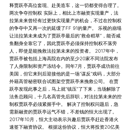
释贾跃亭高位套现、赴美造车，这一切都变得合理了。
两次争夺控制权 实际上，相比上市融资实现量产，法
拉第未来曾经有过更快实现量产的机会，不过在控制权
的争夺中又再一次的延缓了FF 91的量产。 乐视的崩塌
让法拉第未来成为了贾跃亭最后的“救命稻草”，能否咸
鱼翻身全靠它了，因此贾跃亭必须保持控制权不落旁
人，即使是能挽救法拉第未来的投资者。 2017年中，
贾跃亭被包括上海高院在内的至少20家不同法院发布
了人身限制和资产冻结令。同年7月，贾跃亭成功前往
美国，但它来到后迎接他的是一场“谋反”戏码，大部分
外籍高管秘密联合试图架空贾跃亭来挽救公司。 在贾
跃亭发现此事之后，马上就”镇压“了下来，当场解除了
法务总顾问，十几名高管先后辞职，对法拉第未来的控
制权贾跃亭必须紧握手中。 解决了控制权问题后，急
需新融资的贾跃亭运气不错，不差钱的恒大出现了。
2017年10月，恒大主动表示兴趣后贾跃亭赶赴香港火
速签下融资协议。 根据这份协议，恒大将投资20亿美