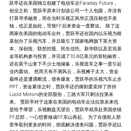
跃亭还在美国独立创建了电动车企Faraday Future，
创业之初，贾跃亭原本计划该公司一个人包圆，并没有
打算寻求融资，而在当时乐视正风华正茂压根也不差
钱，也正是如此，导致FF后来资金一度窘迫。 除了这
两家在美国的电动车企外，贾跃亭还在国内以乐视为根
基创办了乐视汽车，并且吸引了国家电网旗下英大资
本、深创投、联想控股、民生信托、新华联以及宏兆基
金等机构参与投资，并完成了10.8亿美元的首轮融资，
还在莫干山拿下不少土地储备，乐视造车之事一度引起
业内轰动。 然而天有不测风云，乐视摊子太大，资金
最终还是遭遇断流，债务爆发，贾跃亭的乐视汽车止步
PPT，资金紧张之时，贾跃亭还仍痛割爱卖掉了所持
Lucid Motors的全部股份，三路大军只剩法拉第未
来。 贾跃亭对于这家在美国的电动车企法拉第未来也
是给予厚望，乐视翻盘无望后，贾跃亭就亲赴美国坐镇
FF总部，一心想要做成FF东山再起。 为了在债权人那
里争取到更多的时间，彻底解决债务问题，贾跃亭还以