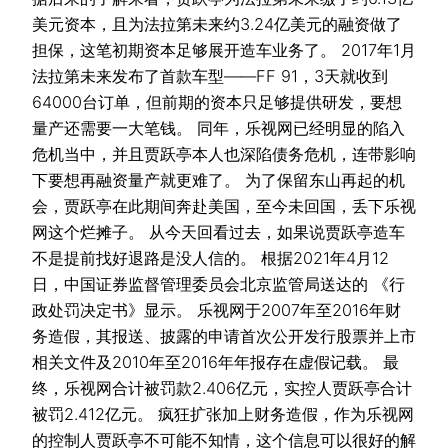
美元资本，且为法拉第未来约3.24亿美元的融资做了
担保，这笔初期资本足够展开造车业务了。 2017年1月
法拉第未来发布了首款车型——FF 91，3天就收到
64000台订单，但前期的资本只足够提供研发，要想
量产还需要一大笔钱。 同年，乐视网已经明显的陷入
危机当中，并且贾跃亭本人也深陷债务危机，连带影响
下要想再融资量产就更难了。 为了保留东山再起的机
会，贾跃亭在此期间奔赴美国，至今未回国，丢下乐视
网这个烂摊子。 从今天回看过去，如果说贾跃亭造车
不是提前找好退路是没人信的。 根据2021年4月12
日，中国证券监督管理委员会北京监管局送达的 《行
政处罚决定书》显示。 乐视网于2007年至2016年财
务造假，其报送、披露的申请首次公开发行股票并上市
相关文件及2010年至2016年年报存在虚假记载。 最
终，乐视网合计被罚款2.406亿元，实控人贾跃亭合计
被罚2.412亿元。 疯狂扩张加上财务造假，作为乐视网
的控制人贾跃亭不可能不知情，这个信息可以很好的解