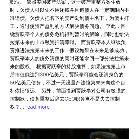
职位。 依照美国破产法案，这一破产重整方案生效
时，欠债人可以先不用还钱并且追债人在一定期限内不
准追债。欠债人把名下的资产划到债主名下，为债主打
工，通过使资产盈利的方式解决债务问题。 至此，围
绕贾跃亭个人的债务危机得到暂时的解除，同时也给法
拉第未来的上市融资扫清障碍。 而贾跃亭本人继续负
责推进法拉第未来的工作，假设如果在未来足够成功，
贾跃亭本人的债务清偿的同时还能拿回一部分法拉第未
来的股权。 根据贾跃亭的持股推算，如果法拉第上市
后市值能达到300亿美元，贾跃亭可能会还清身负的
50亿美元债务，不过一天没量产法拉第未来离这个目
标依旧很远。 另外，前面提到贾跃亭对公司有极强的
控制欲，债务重整后辞去CEO职务岂不是失去控制
权？…
read more