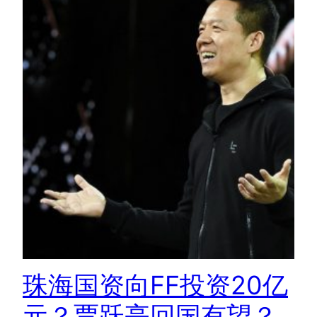
珠海国资向FF投资20亿
元？贾跃亭回国有望？