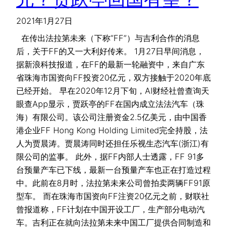
2021年1月27日
在传出法拉第未来（下称“FF”）与吉利合作的消息
后，关于FF的又一大利好传来。 1月27日早间消息，
据新浪科技报道，在FF的最新一轮融资中，来自广东
省珠海市国资向FF投资20亿元，双方接触于2020年底
已经开始。 早在2020年12月下旬，AI财经社曾查询天
眼查App显示，贾跃亭的FF在国内成立法法汽车（珠
海）有限公司。该公司注册资金2.5亿美元，由中国香
港企业FF Hong Kong Holding Limited完全持股，法
人为贾晨涛。贾晨涛同时还担任乐视生态汽车(浙江)有
限公司的监事。 此外，据FF内部人士透露，FF 91多
台预量产车已下线，最新一台预量产车也正在打造过程
中。此前在8月时，法拉第未来公司曾拍卖两辆FF91原
型车。 而在珠海市国资向FF注资20亿元之前，财联社
曾报道称，FF计划在中国开设工厂，生产部分电动汽
车。吉利正在就向法拉第未来中国工厂提供合同制造和