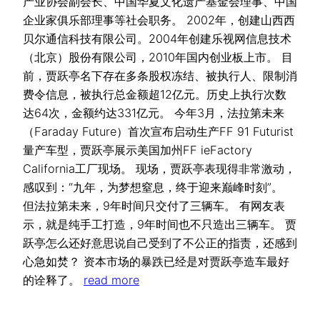
产业协会副会长、中国华夏文化遗产基金会理事、中国
企业家俱乐部理事等社会职务。 2002年，创建山西西
贝尔通信科技有限公司。2004年创建乐视网信息技术
（北京）股份有限公司，2010年国内创业板上市。 目
前，贾跃亭名下存在多条股权冻结、被执行人、限制消
费令信息，被执行总金额超12亿元。历史上执行次数
达64次，金额约达331亿元。 今年3月，法拉第未来
（Faraday Future）首次宣布启动生产FF 91 Futurist
量产车型，贾跃亭展示美国加州FF ieFactory
California工厂现场。 现场，贾跃亭表现得非常激动，
感叹到：“九年，为梦想窒息，终于迎来巅峰时刻”。
但法拉第未来，9年时间只交付了三辆车。 有网友表
示，就是纯手工打造，9年时间也不只造出三辆车。 贾
跃亭怎么还好意思说自己受到了不公正的指责，还感到
心急如焚？ 资本市场的暴跌已经是对贾跃亭造车最好
的诠释了。
read more