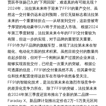
贾跃亭张扬已久的“下周回国”，难道真的有可能兑现？
2024年，法拉第未来终于迎来了FF91的量产交付。虽
然这一交付量仍远未达到预期，但它无疑标志着法拉第
未来的一个重要转折点——从研发到交付，这款曾被寄
予厚望的电动豪华SUV终于开始进入市场。 根据2024
年第三季度财报，法拉第未来今年的FF91交付量较为
有限，但这一步的实现，对于品牌的重塑至关重要。
FF91作为FF品牌的旗舰车型，体现了法拉第未来在智
能化、电动化方面的技术积累。虽然目前交付的数量尚
在起步阶段，但对于一个刚刚从量产过渡的企业来说，
能够实现首批交付，已经是一次重大的突破。 根据公
司透露的信息，FF91的交付量虽然不高，但其豪华定
位和技术配置使得这款车在市场中依然备受关注。
FF91的智能化技术，是法拉第未来在激烈市场竞争中
的差异化竞争力所在。 除了FF91的突破，法拉第未来
在2024年第三季度还宣布推出了全新的第二品牌——
Faraday X。新品牌计划推出定价在2万~5万美元区间