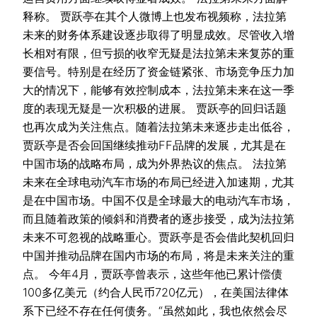
释称。 贾跃亭在其个人微博上也发布视频称，法拉第
未来的财务体系建设逐步取得了明显成效。尽管收入增
长相对有限，但亏损的收窄无疑是法拉第未来复苏的重
要信号。特别是在经历了资金链紧张、市场竞争压力加
大的情况下，能够有效控制成本，法拉第未来在这一季
度的表现无疑是一次积极的进展。 贾跃亭的回归话题
也再次成为关注焦点。随着法拉第未来逐步走出低谷，
贾跃亭是否会回国继续推动FF品牌的发展，尤其是在
中国市场的战略布局，成为外界热议的焦点。 法拉第
未来在全球电动汽车市场的布局已经进入加速期，尤其
是在中国市场。中国不仅是全球最大的电动汽车市场，
而且随着政策的倾斜和消费者的逐步接受，成为法拉第
未来不可忽视的战略重心。贾跃亭是否会借此契机回归
中国并推动品牌在国内市场的布局，将是未来关注的重
点。 今年4月，贾跃亭曾表示，这些年他已累计偿债
100多亿美元（约合人民币720亿元），在美国法律体
系下已经不存在任何债务。“虽然如此，我也依然会尽