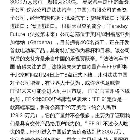
3000万人民币，增幅为200%。 睿驭汽车是FF的全资
子公司 这家公司是法法汽车（中国）有限公司的全资
子公司，经营范围包括：批发汽车；货物进出口；技术
进出口；代理进出口。 根据天眼查的简介：“Faraday
Future（法拉第未来）公司总部位于美国加利福尼亚州
加德纳（Gardena），目前拥有400名员工，正在开发
首款电动车产品，其将特斯拉作为标杆和目标。该公司
背后的支持方是来自中国的乐视贾跃亭。” 法法汽车中
国 值得关注的是，法拉第未来的首款量产车FF91即将
于北京时间2月24日上午8点正式下线，此时法法中国
对子公司增资，有业界人士认为，或许这也意味着
FF91未来可能会进入到中国市场。 FF91官宣即将下线
此前，FF全球CEO毕福康曾经表示：“FF 91定位是一
款高端车型，售价会高于20万美元（约合人民币
129.21万元），它的产量并不会很多，主要为了证明我
们是具有交付产品给用户能力的。” FF 91 不过令人吃
惊的是，FF91进入中国后的售价会达到约200万元，
定位高端豪华新能源车。 撰文：常思玥 出处：见配图