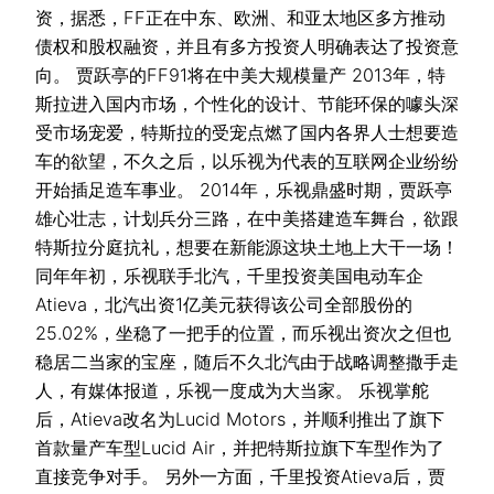
资，据悉，FF正在中东、欧洲、和亚太地区多方推动
债权和股权融资，并且有多方投资人明确表达了投资意
向。 贾跃亭的FF91将在中美大规模量产 2013年，特
斯拉进入国内市场，个性化的设计、节能环保的噱头深
受市场宠爱，特斯拉的受宠点燃了国内各界人士想要造
车的欲望，不久之后，以乐视为代表的互联网企业纷纷
开始插足造车事业。 2014年，乐视鼎盛时期，贾跃亭
雄心壮志，计划兵分三路，在中美搭建造车舞台，欲跟
特斯拉分庭抗礼，想要在新能源这块土地上大干一场！
同年年初，乐视联手北汽，千里投资美国电动车企
Atieva，北汽出资1亿美元获得该公司全部股份的
25.02%，坐稳了一把手的位置，而乐视出资次之但也
稳居二当家的宝座，随后不久北汽由于战略调整撒手走
人，有媒体报道，乐视一度成为大当家。 乐视掌舵
后，Atieva改名为Lucid Motors，并顺利推出了旗下
首款量产车型Lucid Air，并把特斯拉旗下车型作为了
直接竞争对手。 另外一方面，千里投资Atieva后，贾