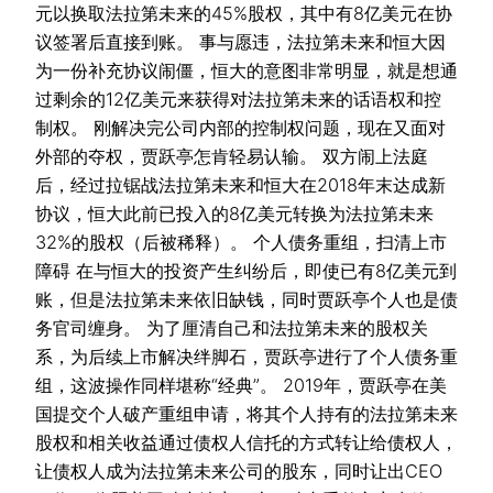
元以换取法拉第未来的45%股权，其中有8亿美元在协
议签署后直接到账。 事与愿违，法拉第未来和恒大因
为一份补充协议闹僵，恒大的意图非常明显，就是想通
过剩余的12亿美元来获得对法拉第未来的话语权和控
制权。 刚解决完公司内部的控制权问题，现在又面对
外部的夺权，贾跃亭怎肯轻易认输。 双方闹上法庭
后，经过拉锯战法拉第未来和恒大在2018年末达成新
协议，恒大此前已投入的8亿美元转换为法拉第未来
32%的股权（后被稀释）。 个人债务重组，扫清上市
障碍 在与恒大的投资产生纠纷后，即使已有8亿美元到
账，但是法拉第未来依旧缺钱，同时贾跃亭个人也是债
务官司缠身。 为了厘清自己和法拉第未来的股权关
系，为后续上市解决绊脚石，贾跃亭进行了个人债务重
组，这波操作同样堪称“经典”。 2019年，贾跃亭在美
国提交个人破产重组申请，将其个人持有的法拉第未来
股权和相关收益通过债权人信托的方式转让给债权人，
让债权人成为法拉第未来公司的股东，同时让出CEO