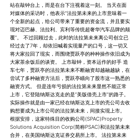
站在敲钟台上，而是在台下注视着这一刻。 当天在面
对媒体的采访时，他表示“法拉第未来的上市意味着一
个全新的起点，给公司带来了重要的资金流，并且要实
现对迈巴赫、法拉利、宾利等传统超奢华汽车品牌的颠
覆”。 不过回顾过去，此时的法拉第未来离公司创立已
经过去了7年，却依旧喊着实现量产的口号，这一切又
将大家拉回了现实，而围绕贾跃亭的种种操作依旧成为
大家茶余饭后的谈资。 上市敲钟，资本运作的好手 造
车七年，贾跃亭的法拉第未来不断融资却越融越缺，在
尝试了多种融资方法后，贾跃亭瞄向了股市这一熟悉的
融资方式。 但是连年亏损的法拉第未来显然不能正常
上市，它登陆纳斯达克走的是“美版借壳上市”的路子。
实际操作就是由一家已经在纳斯达克上市的壳公司去收
购想要成为上市公司的法拉第未来，间接实现上市。
根据安排，这家特殊目的收购公司(SPAC)Property
Solutions Acquisition Corp(简称PSAC)和法拉第未来
合并，在美国纳斯达克证券交易所上市。 法拉第未来