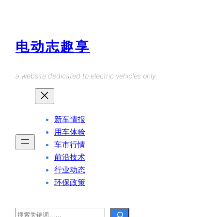
Skip
to
content
电动志趣享
a website dedicated to electric vehicles only.
新车情报
用车体验
车市行情
前沿技术
行业动态
环保政策
Search