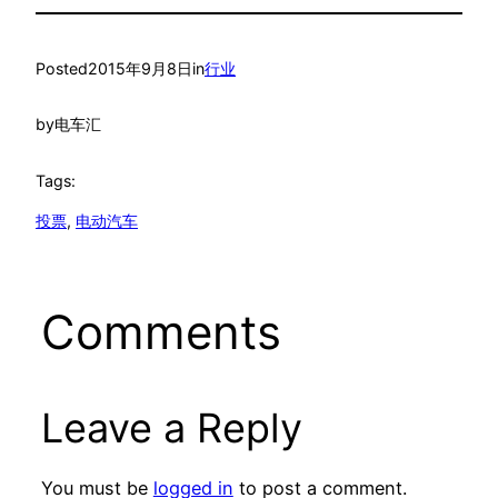
Posted
2015年9月8日
in
行业
by
电车汇
Tags:
投票
, 
电动汽车
Comments
Leave a Reply
You must be
logged in
to post a comment.