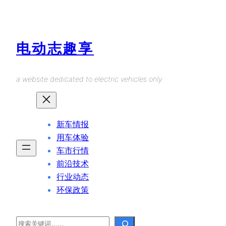
Skip
to
content
电动志趣享
a website dedicated to electric vehicles only.
新车情报
用车体验
车市行情
前沿技术
行业动态
环保政策
Search