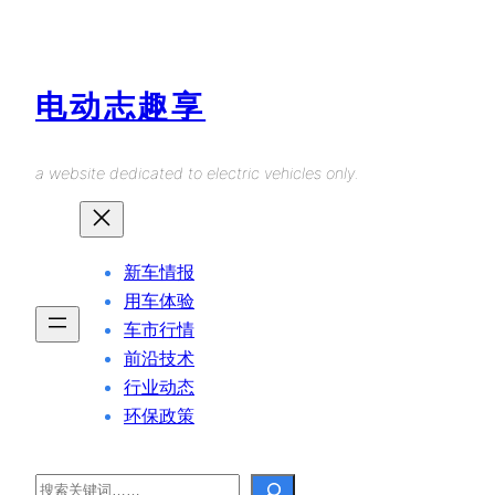
Skip
to
content
电动志趣享
a website dedicated to electric vehicles only.
新车情报
用车体验
车市行情
前沿技术
行业动态
环保政策
Search