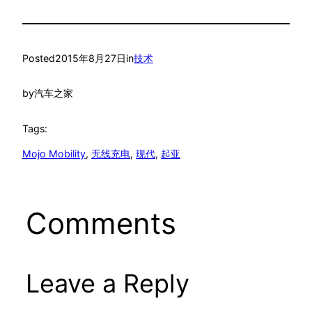
Posted
2015年8月27日
in
技术
by
汽车之家
Tags:
Mojo Mobility
, 
无线充电
, 
现代
, 
起亚
Comments
Leave a Reply