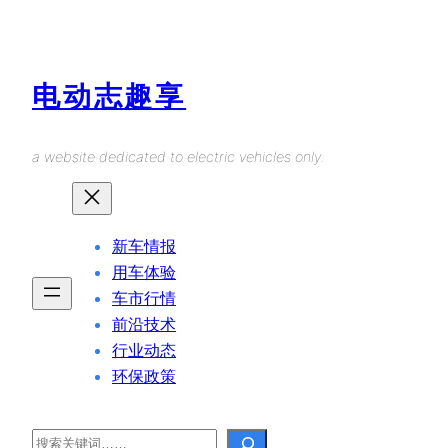
Skip
to
content
电动志趣享
a website dedicated to electric vehicles only.
新车情报
用车体验
车市行情
前沿技术
行业动态
环保政策
Search