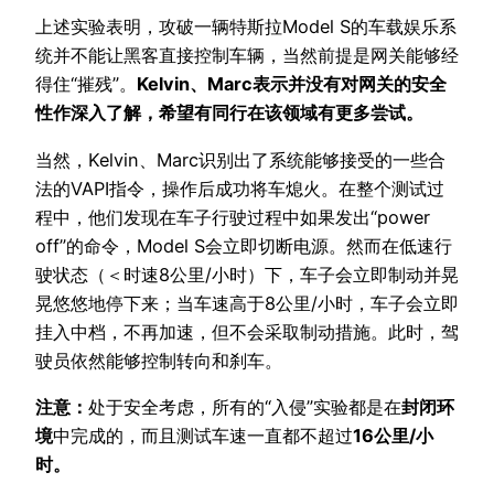
上述实验表明，攻破一辆特斯拉Model S的车载娱乐系
统并不能让黑客直接控制车辆，当然前提是网关能够经
得住“摧残”。
Kelvin、Marc表示并没有对网关的安全
性作深入了解，希望有同行在该领域有更多尝试。
当然，Kelvin、Marc识别出了系统能够接受的一些合
法的VAPI指令，操作后成功将车熄火。在整个测试过
程中，他们发现在车子行驶过程中如果发出“power
off”的命令，Model S会立即切断电源。然而在低速行
驶状态（＜时速8公里/小时）下，车子会立即制动并晃
晃悠悠地停下来；当车速高于8公里/小时，车子会立即
挂入中档，不再加速，但不会采取制动措施。此时，驾
驶员依然能够控制转向和刹车。
注意：
处于安全考虑，所有的“入侵”实验都是在
封闭环
境
中完成的，而且测试车速一直都不超过
16公里/小
时。