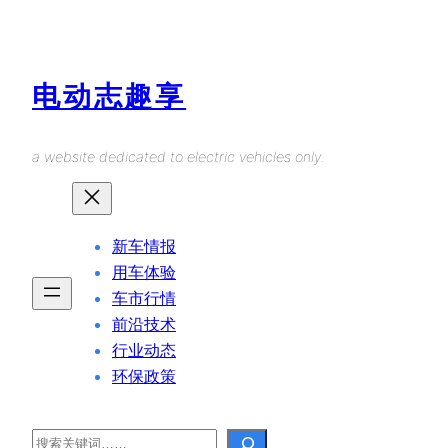
Skip
to
content
电动志趣享
a website dedicated to electric vehicles only.
新车情报
用车体验
车市行情
前沿技术
行业动态
环保政策
Search