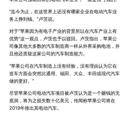
“迄今为止，在这世界上还没有哪家企业在电动汽车业
务上挣到钱。”卢茨说。
对于“苹果因为有电子产业的背景所以在汽车产业上有
优势”这一观点，卢茨也予以驳回。卢茨指出，苹果公
司像其他大多数的汽车制造商一样从外界采购电池，并
且他还质疑这家公司的汽车制造能力。
“苹果公司在汽车制造上没有经验，没有理由认为它在
造车方面会突然比通用、福田、大众、丰田或现代汽车
做的更好。”
尽管苹果公司电动汽车项目被卢茨认为是一个砸钱的无
底洞，将为之损失数十亿美元，传闻称苹果公司将在
2019年推出其电动汽车。