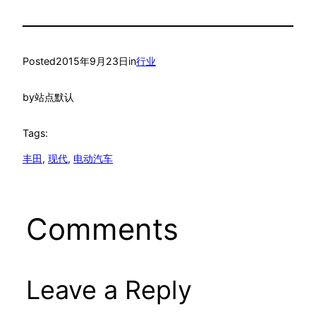
Posted
2015年9月23日
in
行业
by
站点默认
Tags:
丰田
, 
现代
, 
电动汽车
Comments
Leave a Reply