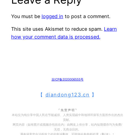
You must be
logged in
to post a comment.
This site uses Akismet to reduce spam.
Learn
how your comment data is processed.
吉ICP备2020006555号
【
diandong123.cn
】
⌜ 免 责 声 明 ⌝
本站仅为纯分享中国人民在节能减排、人类实现碳中和地球环保等方面所作出的杰出
贡献。
网页内容（如有图片或视频亦包括在内）由网友上传分享，站内短期缓存均为免费/
无偿，无商业目的。
遇有侵害您合法权益之处欲申诉删改，可联络站务电邮处理（删/改）！