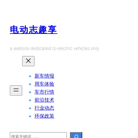
Skip
to
content
电动志趣享
a website dedicated to electric vehicles only.
新车情报
用车体验
车市行情
前沿技术
行业动态
环保政策
Search