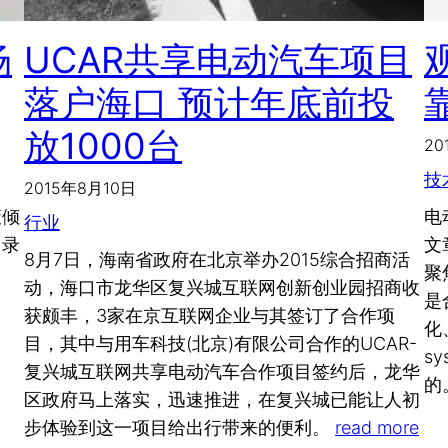
场
UCAR共享电动汽车项目
落户海口 预计年底前投
放1000台
20
技
2015年8月10日
策倾
电
行业
目录
文
8月7日，海南省政府在北京举办2015综合招商活
聚
动，海口市龙华区复兴城互联网创新创业园招商收
是
获颇丰，3家在京互联网企业与其签订了合作项
化
目，其中与用车科技(北京)有限公司合作的UCAR-
s
复兴城互联网共享电动汽车合作项目签约后，龙华
的
区政府马上落实，迅速推进，在复兴城已能让人初
步体验到这一项目给出行带来的便利。
read more