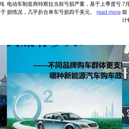
纯
电动车制造商特斯拉当前亏损严重，基于上季度亏
7
将于
损情况，几乎折合单车亏损四千美元。
read more
挺
计