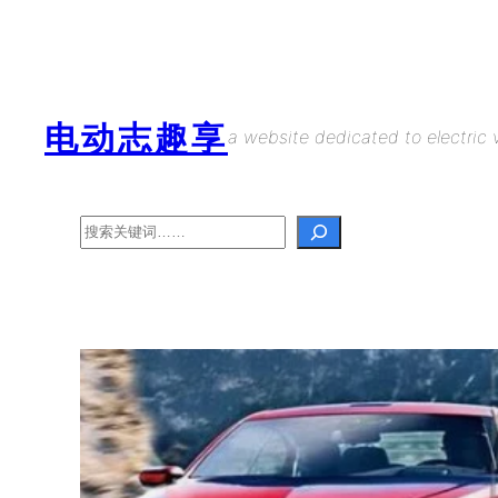
Skip
to
content
电动志趣享
a website dedicated to electric v
Search