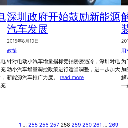
电
深圳政府开始鼓励新能源
汽车发展
2015年8月10日
20
政策
用
充电
针对电动小汽车增量指标竞拍屡屡遇冷，深圳对电
为
，充
动小汽车增量调控政策进行适当调整，进一步加大
加
标，
新能源汽车推广力度。
read more
解
流充
一
1
…
255
256
257
258
259
260
261
…
269