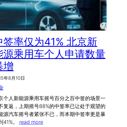
中签率仅为41% 北京新
能源乘用车个人申请数量
暴增
15年8月10日
业
京个人新能源乘用车摇号百分之百中签的场景一
不复返，上期摇号88%的中签率已让处于观望的
能源汽车摇号者紧张不已，而本期中签率更是暴
到41%。
read more