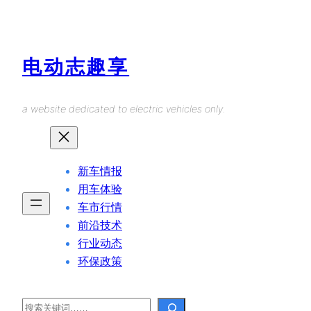
Skip
to
content
电动志趣享
a website dedicated to electric vehicles only.
新车情报
用车体验
车市行情
前沿技术
行业动态
环保政策
Search