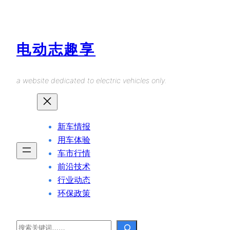
Skip
to
content
电动志趣享
a website dedicated to electric vehicles only.
新车情报
用车体验
车市行情
前沿技术
行业动态
环保政策
Search