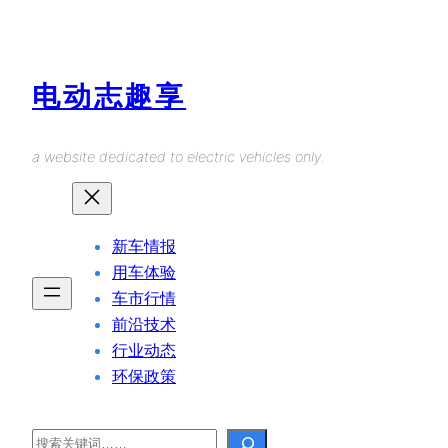
Skip
to
content
电动志趣享
a website dedicated to electric vehicles only.
新车情报
用车体验
车市行情
前沿技术
行业动态
环保政策
Search