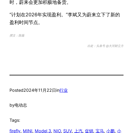
时，蔚来会更加积极地备货。
“计划在2026年实现盈利。”李斌又为蔚来立下了新的
盈利时间节点。
撰文：陈薇
出处：头条号 @大河财立方
Posted
2024年11月22日
in
行业
by
电动志
Tags:
firefly
, 
MINI
, 
Model 3
, 
NIO
, 
SUV
, 
上汽
, 
促销
, 
宝马
, 
小鹏
, 
小