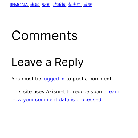
鹏MONA
, 
李斌
, 
极氪
, 
特斯拉
, 
萤火虫
, 
蔚来
Comments
Leave a Reply
You must be
logged in
to post a comment.
This site uses Akismet to reduce spam.
Learn
how your comment data is processed.