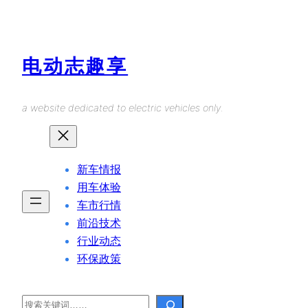
Skip
to
content
电动志趣享
a website dedicated to electric vehicles only.
新车情报
用车体验
车市行情
前沿技术
行业动态
环保政策
Search