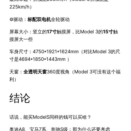
225km/h）
⚙️驱动：
标配双电机
全轮驱动
屏幕大小：竖立的
17寸
触摸屏，比Model 3的
15寸
触
摸屏大一些
车身尺寸：4750*1921*1624mm（对比Model 3的尺
寸是4694*1850*1443mm ）
天窗：
全透明天窗
360度视角（Model 3可没有这个福
利）
结论
话说，能买ModelS同样的钱可以买啥？
奥迪A8、宝马7系、奔驰S级；那为什么还要考虑