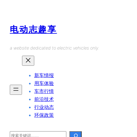
Skip
to
content
电动志趣享
a website dedicated to electric vehicles only.
新车情报
用车体验
车市行情
前沿技术
行业动态
环保政策
Search