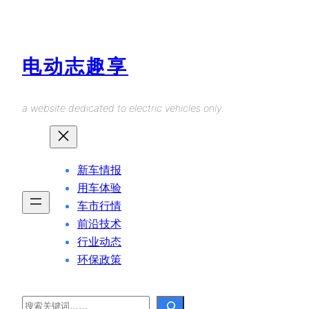
Skip
to
content
电动志趣享
a website dedicated to electric vehicles only.
新车情报
用车体验
车市行情
前沿技术
行业动态
环保政策
Search