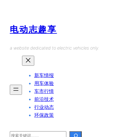
Skip
to
content
电动志趣享
a website dedicated to electric vehicles only.
新车情报
用车体验
车市行情
前沿技术
行业动态
环保政策
Search