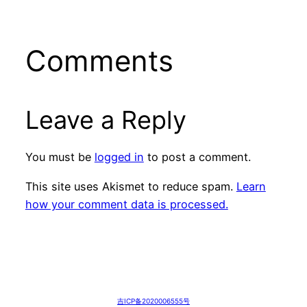
Comments
Leave a Reply
You must be
logged in
to post a comment.
This site uses Akismet to reduce spam.
Learn
how your comment data is processed.
吉ICP备2020006555号