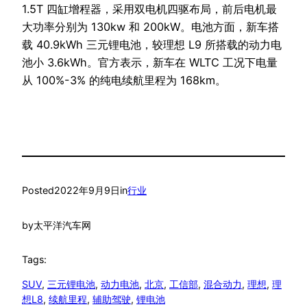
1.5T 四缸增程器，采用双电机四驱布局，前后电机最
大功率分别为 130kw 和 200kW。电池方面，新车搭
载 40.9kWh 三元锂电池，较理想 L9 所搭载的动力电
池小 3.6kWh。官方表示，新车在 WLTC 工况下电量
从 100%-3% 的纯电续航里程为 168km。
Posted
2022年9月9日
in
行业
by
太平洋汽车网
Tags:
SUV
, 
三元锂电池
, 
动力电池
, 
北京
, 
工信部
, 
混合动力
, 
理想
, 
理
想L8
, 
续航里程
, 
辅助驾驶
, 
锂电池