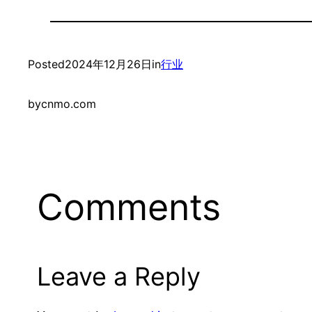
Posted
2024年12月26日
in
行业
by
cnmo.com
Comments
Leave a Reply