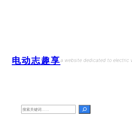
Skip
to
content
电动志趣享
a website dedicated to electric v
Search