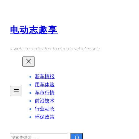
Skip
to
content
电动志趣享
a website dedicated to electric vehicles only.
新车情报
用车体验
车市行情
前沿技术
行业动态
环保政策
Search